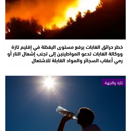
خطر حرائق الغابات يرفع مستوى اليقظة في إقليم تازة
ووكالة الغابات تدعو المواطينين إلى تجنب إشعال النار أو
رمي أعقاب السجائر والمواد القابلة للاشتعال
تازة والجهة