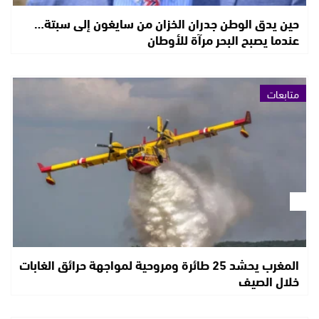
حين يدق الوطن جدران الخزان من سايغون إلى سبتة…
عندما يصبح البحر مرآة للأوطان
متابعات
المغرب يحشد 25 طائرة ومروحية لمواجهة حرائق الغابات
خلال الصيف