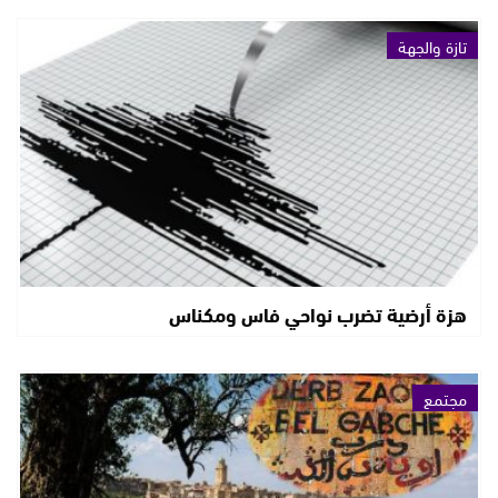
تازة والجهة
هزة أرضية تضرب نواحي فاس ومكناس
مجتمع