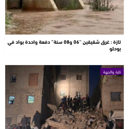
تازة : غرق شقيقين “06 و08 سنة” دفعة واحدة بواد في
بوحلو
تازة والجهة