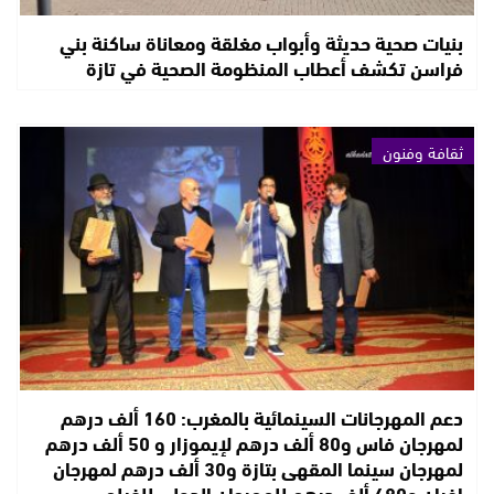
بنيات صحية حديثة وأبواب مغلقة ومعاناة ساكنة بني
فراسن تكشف أعطاب المنظومة الصحية في تازة
ثقافة وفنون
دعم المهرجانات السينمائية بالمغرب: 160 ألف درهم
لمهرجان فاس و80 ألف درهم لإيموزار و 50 ألف درهم
لمهرجان سينما المقهى بتازة و30 ألف درهم لمهرجان
إفران و480 ألف درهم للمهرجان الدولي للفيلم…