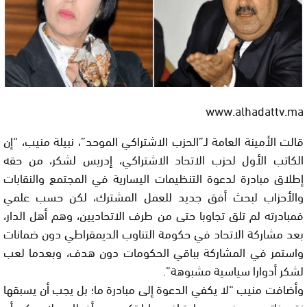
www.alhadattv.ma
قالت الأمينة العامة لـ”الحزب الاشتراكي الموحد”، نبيلة منيب، “إن
الكاتب الأول لحزب الاتحاد الاشتراكي، إدريس لشكر، من حقه
إطلاق مبادرة لدعوة التنظيمات اليسارية في المجتمع والنقابات
والأحزاب لبحث أفق جديد للعمل المشترك، لكن حسب علمي
فمبادرته لم تلق تجاوبا حتى من طرف الاتحاديين، وهم أهل الدار،
بعد مشاركة الاتحاد في حكومة التناوب الديمقراطي دون ضمانات
واستمر في المشاركة بباقي الحكومات دون هدف، وبعدما لعب
لشكر أدوارا سياسية مشبوهة”.
وأضافت منيب “لا يكفي الدعوة إلى مبادرة ما؛ بل يجب أن يسبقها
نقد ذاتي وموضوعي واعتراف بما ارتكب من أخطاء، ولا يمكن أن