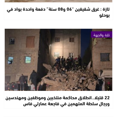
تازة : غرق شقيقين “06 و08 سنة” دفعة واحدة بواد في
بوحلو
تازة والجهة
22 قتيلا..انطلاق محاكمة منتخبين وموظفين ومهندسين
ورجال سلطة المتهمين في فاجعة عمارتي فاس