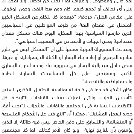
يبني أي تحالف أو تجمع كيفما كان دون هذا النقد، ودون الوقوف
على مكامن الخلل”، مردفة: “فبعدما كنا نتكلم عن المشكل الكبير
المتمثل في فقدان الثقة من طرف المواطنين في السياسيين
الذين مارسوا السياسية بهذا الشكل، اليوم هناك مشكل فقدان
مصداقية بعض الجهات والأشخاص في المشهد السياسي”.
وشددت المسؤولة الحزبية نفسها على أن “المشكل ليس في طرح
مبادرة التجميع أو إعادة بناء اليسار أو الكتلة الديمقراطية أو غيرها،
فنحن داخل فيدرالية اليسار في سيرورة بناء وحدة الحزب اليساري
الكبير، ومنفتحين على كل الحساسيات اليسارية الجادة
والديمقراطية والتقدمية”.
وكان لشكر، قد دعا في كلمة له بمناسبة الاحتفال بالذكرى الستين
لتأسيس الحزب، والتي تميزت بغياب القيادات التاريخية كل
التنظيمات اليسارية في المجتمع والنقابات والأحزاب لـ”بحث أفق
جديد للعمل المشترك”، معتبرا أن “التهافت على الأحكام المتسرعة
أو المتشائمة، والتسابق على دفن الحاضر ليس فيه طائلة إلا للذين
يؤمنون بأن للتاريخ نهاية ؛ ولو كان الأمر كذلك، لما كنا مجتمعين