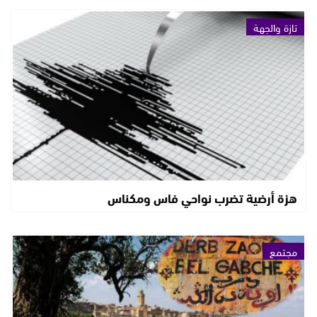
تازة والجهة
هزة أرضية تضرب نواحي فاس ومكناس
مجتمع