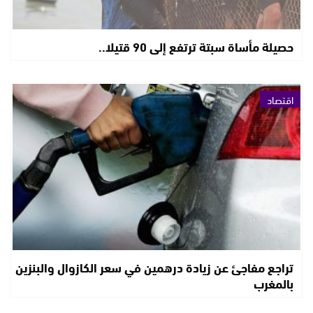
حصيلة مأساة سبتة ترتفع إلى 90 قتيلا..
اقتصاد
تراجع مفاجئ عن زيادة درهمين في سعر الكازوال والبنزين
بالمغرب