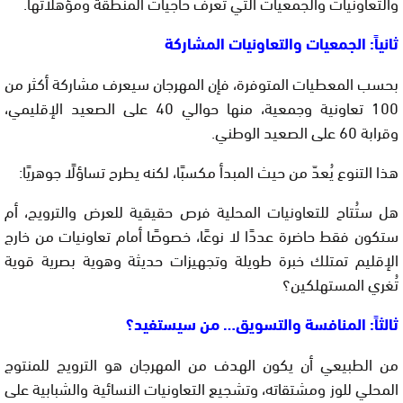
والتعاونيات والجمعيات التي تعرف حاجيات المنطقة ومؤهلاتها.
ثانياً: الجمعيات والتعاونيات المشاركة
بحسب المعطيات المتوفرة، فإن المهرجان سيعرف مشاركة أكثر من
100 تعاونية وجمعية، منها حوالي 40 على الصعيد الإقليمي،
وقرابة 60 على الصعيد الوطني.
هذا التنوع يُعدّ من حيث المبدأ مكسبًا، لكنه يطرح تساؤلًا جوهريًا:
هل ستُتاح للتعاونيات المحلية فرص حقيقية للعرض والترويج، أم
ستكون فقط حاضرة عددًا لا نوعًا، خصوصًا أمام تعاونيات من خارج
الإقليم تمتلك خبرة طويلة وتجهيزات حديثة وهوية بصرية قوية
تُغري المستهلكين؟
ثالثاً: المنافسة والتسويق… من سيستفيد؟
من الطبيعي أن يكون الهدف من المهرجان هو الترويج للمنتوج
المحلي للوز ومشتقاته، وتشجيع التعاونيات النسائية والشبابية على