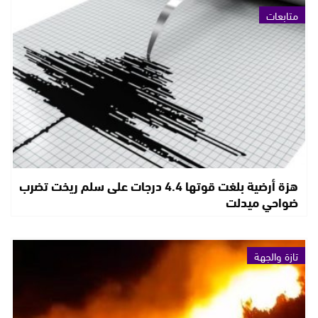
متابعات
هزة أرضية بلغت قوتها 4.4 درجات على سلم ريخت تضرب
ضواحي ميدلت
تازة والجهة