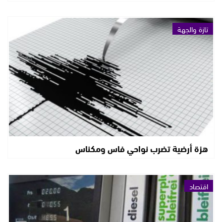
تازة والجهة
هزة أرضية تضرب نواحي فاس ومكناس
اقتصاد