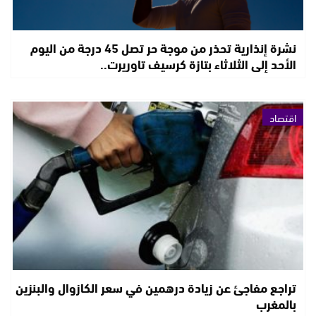
نشرة إنذارية تحذر من موجة حر تصل 45 درجة من اليوم
الأحد إلى الثلاثاء بتازة كرسيف تاوريرت..
اقتصاد
تراجع مفاجئ عن زيادة درهمين في سعر الكازوال والبنزين
بالمغرب