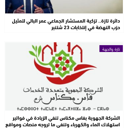
دائرة تازة.. تزكية المستشار الجماعي عمر البالي لتمثيل
حزب النهضة في إنتخابات 23 شتنبر
تازة والجهة
الشركة الجهوية بفاس مكناس تنفي الزيادة في فواتير
استهلاك الماء والكهرباء وتنفي ما تروجه منصات ومواقع