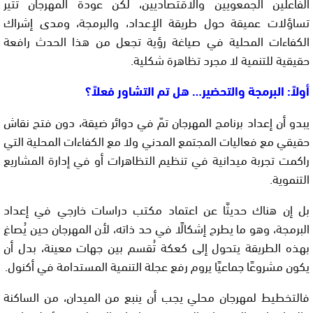
الفاعلين الجمعويين والاقتصاديين، لكن عودة المهرجان تثير
تساؤلات عميقة حول طريقة الإعداد، والبرمجة، ومدى إشراك
الكفاءات المحلية في صياغة رؤية تجعل من هذا الحدث رافعة
حقيقية للتنمية لا مجرد تظاهرة شكلية.
أولاً: البرمجة والتحضير… هل تم التشاور فعلاً؟
يبدو أن إعداد برنامج المهرجان تمّ في دوائر ضيقة، دون فتح نقاش
حقيقي مع فعاليات المجتمع المدني ولا مع الكفاءات المحلية التي
راكمت تجربة ميدانية في تنظيم التظاهرات أو في إدارة المشاريع
التنموية.
بل إن هناك حديثًا عن اعتماد مكتب دراسات خارجي في إعداد
البرمجة، وهو ما يطرح إشكالًا في حد ذاته، لأن المهرجان حين يُصاغ
بهذه الطريقة يتحول إلى كعكة تُقسم بين جهات معينة، بدل أن
يكون مشروعًا جماعيًا يروم رفع عجلة التنمية المستدامة في أكنول.
فالتخطيط لمهرجان محلي يجب أن ينبع من الميدان، من الساكنة