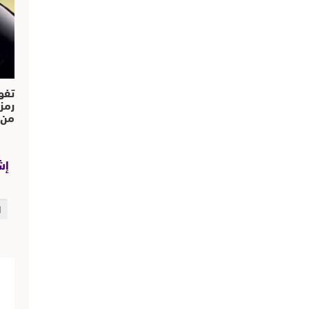
تفو
رمز
من..
إش