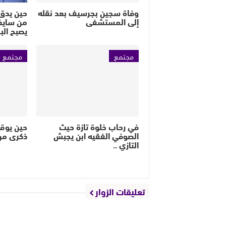
وفاة سجين بجرسيف بعد نقله
حين يدق 
إلى المستشفى
من سايغ
يصبح الب
مجتمع
مجتمع
في رحاب خلوة تازة حيث
حين يوق
الصوفي الفقيه ابن يجبش
ذكرى من
التازي ..
تعليقات الزوار