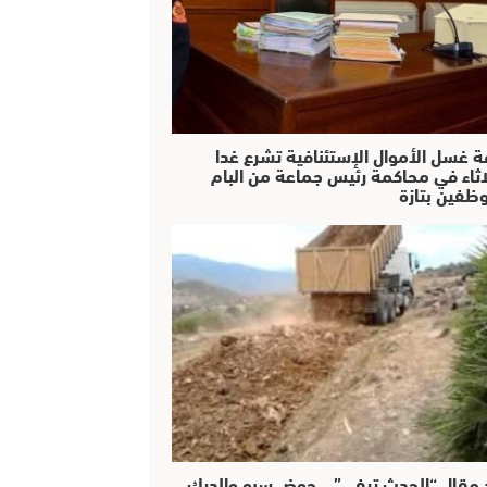
ة غسل الأموال الإستئنافية تشرع غدا
لاثاء في محاكمة رئيس جماعة من البام
ظفين بتازة
 مقال “الحدث تيفي” .. حوض سبو والدرك