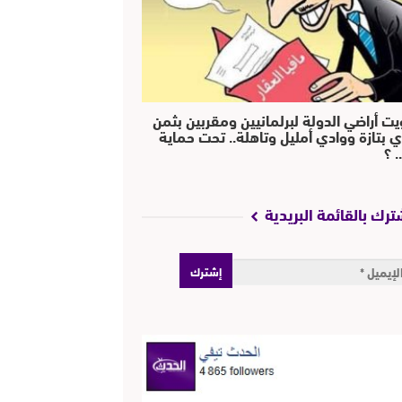
يت أراضي الدولة لبرلمانيين ومقربين بثمن
ي بتازة ووادي أمليل وتاهلة.. تحت حماية
 ؟
ترك بالقائمة البريدية