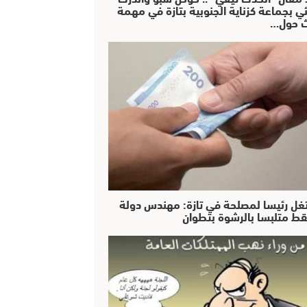
ئي بجماعة كزناية الجنوبية بتازة في مهمة
 حول…
غل رئيسا لمصلحة في تازة: مهندس دولة
ط متلبسا بالرشوة بتطوان