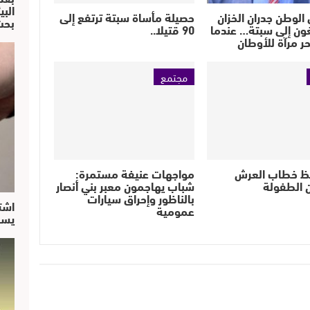
البي
الوطن جدران الخزان
حصيلة مأساة سبتة ترتفع إلى
بحث
ون إلى سبتة… عندما
90 قتيلا..
حر مرآة للأوطان
مجتمع
ظ خطاب العرش
مواجهات عنيفة مستمرة:
 الطفولة
شباب يهاجمون معبر بني أنصار
بالناظور وإحراق سيارات
اشت
عمومية
يسق