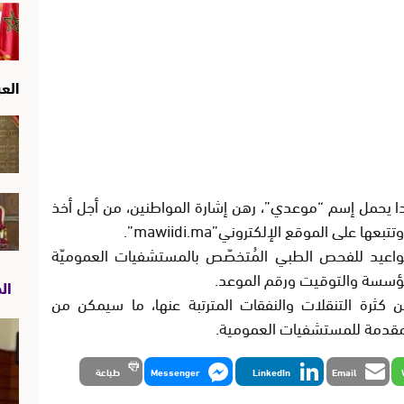
الع
ديدا يحمل إسم “موعدي”، رهن إشارة المواطنين، من أجل أخذ
 على الموقع الإلكتروني”mawiidi.ma”.
مواعيد للفحص الطبي المُتخصّص بالمستشفيات العموميّة
المؤسسة والتوقيت ورقم الموعد.
ال
كثرة التنقلات والنفقات المترتبة عنها، ما سيمكن من
لمقدمة للمستشفيات العمومية.
Email
LinkedIn
Messenger
طباعة