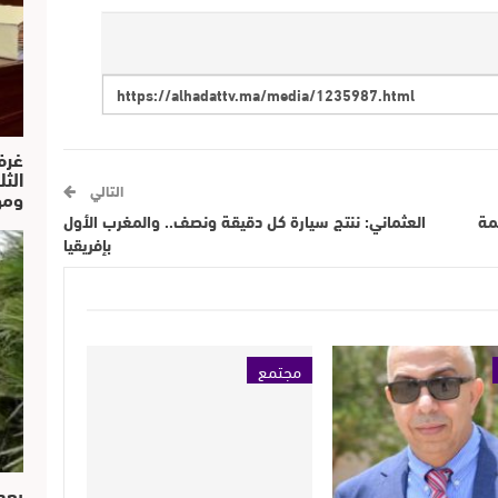
غرف
الث
التالي
ومو
مة
العثماني: ننتج سيارة كل دقيقة ونصف.. والمغرب الأول
بإفريقيا
مجتمع
بعد