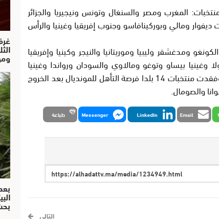
هي منتخبات: المغرب ومصر والسنغال وتونس ونيجيريا والجزائر
 ديفوار ومالي وبوركينافاسو وجنوب إفريقيا وغينيا والرأس
غرف
الث
لكونغو ومدغشقر وليبيا وموريتانيا والنيجر وكينيا وإفريقيا
ومو
ا وغينيا بيساو وتوغو ومالاوي والسودان ورواندا وغينيا
الاستوائية وتنزانيا وإثيوبيا وليبيريا وجيبوتي. وفقدت منتخبات 14 بلدا فرصة التأهل للمونديال بعد الخروج
وانا والصومال.
Email
LinkedIn
Messenger
طباعة
بعد
البي
بحث
التالي