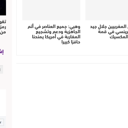
تفو
المغربيين جلال جيد
وهبي: جميع العناصر في أتم
رمز
برينسي في قمة
الجاهزية ودعم وتشجيع
من..
والمكسيك
المغاربة في أمريكا يمنحنا
حافزا كبيرا
إش