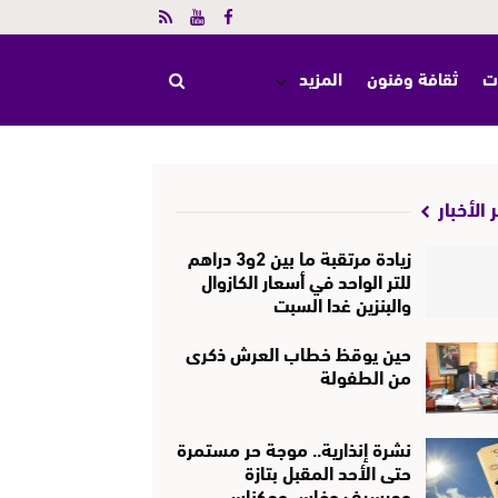
ت
ثقافة وفنون
المزيد
 الأخبار
زيادة مرتقبة ما بين 2و3 دراهم
للتر الواحد في أسعار الكازوال
والبنزين غدا السبت
حين يوقظ خطاب العرش ذكرى
من الطفولة
نشرة إنذارية.. موجة حر مستمرة
حتى الأحد المقبل بتازة
وجرسيف وفاس ومكناس