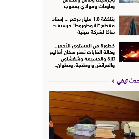
وتاونات ومولاي يعقوب
بتلكفة 1.8 مليار درهم … إسناد
مقطع “الأوطوروط” جرسيف-
صاكا لشركة صينية
خطورة من المستوى الأحمر…
وكالة الغابات تحذر سكان أقاليم
تازة والحسيمة وشفشاون
والعرائش و وطنجة، وتطوان..
حدث تيفي