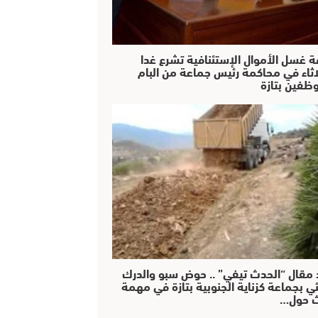
ة غسل الأموال الإستئنافية تشرع غدا
لاثاء في محاكمة رئيس جماعة من البام
ظفين بتازة
 مقال “الحدث تيفي” .. حوض سبو والدرك
ئي بجماعة كزناية الجنوبية بتازة في مهمة
 حول…