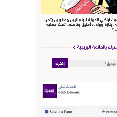
يت أراضي الدولة لبرلمانيين ومقربين بثمن
ي بتازة ووادي أمليل وتاهلة.. تحت حماية
 ؟
ترك بالقائمة البريدية