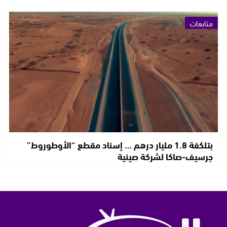
متابعات
بتلكفة 1.8 مليار درهم … إسناد مقطع “الأوطوروط”
جرسيف-صاكا لشركة صينية