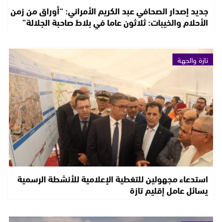
جديد إصدار الصحافي عبد الكريم الأمراني: “أوراق من زمن
الأحلام والخيبات: ثلاثون عاما في بلاط صاحبة الجلالة”
تازة والجهة
استدعاء مجهولين للتغطية الإعلامية للأنشطة الرسمية
يسائل عامل إقليم تازة