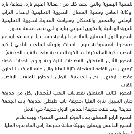
للتنمية البشرية والتي تضم كلا من : عمالة اقليم تازة، جماعة تازة
،وكالة انعاش وتنمية الشمال ،المديرية الاقليمية لإعداد التراب
الوطني والتعمير والاسكان وسياسة المدينة،المديرية الاقليمية
للتربية الوطنية والتكوين المهني بتازة والتي تضم خمسة محاور .
المحور الاول المتعلق بالملاعب الرياضية حسب بلاغ جماعة تازة عبر
صفحتها الفيسبوكية يهم : احداث وتهيئة الملعب البلدي ( كرة
المضرب كرة السلة كرة اليد الكرة الحديدية ملعب القرب الحديقة)
المحور الثاني المتعلق بالفضاءات الترفيهية ويهم: احداث فضاء
ترفيهي بين القاعة المغطاة بتازة العليا والى غاية المركب التجاري
وفضاء ترفيهي بحي المسيرة الاولى المجاور للملعب الرياضي
للقرب ،
المحور الثالث المتعلق بفضاءات اللعب للأطفال بكل من حديقة
جنان السبيل بتازة العليا ،حديقة باب طيطي ،حديقة باب الجمعة
،حديقة بيت غلام،حديقة القدس الاول،حديقة حي الامل.
المحور الرابع المتعلق ببناء المركز الصحي الحضري ببيت غلام
المحور الخامس ويتعلق بتهيئة ساحة مدرسة راس الماء بتازة العليا..
* جماعة تازة