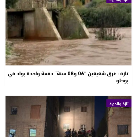
تازة : غرق شقيقين “06 و08 سنة” دفعة واحدة بواد في
بوحلو
تازة والجهة