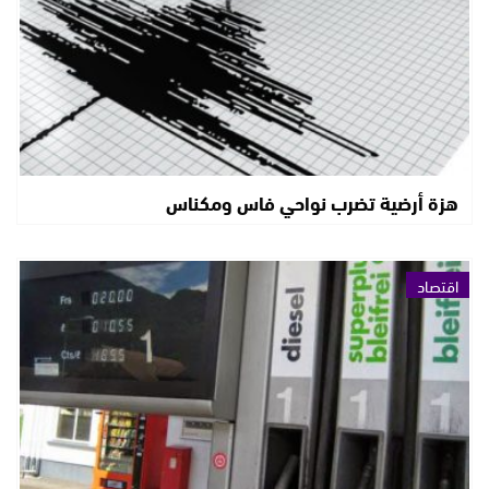
هزة أرضية تضرب نواحي فاس ومكناس
اقتصاد