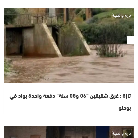
تازة والجهة
تازة : غرق شقيقين “06 و08 سنة” دفعة واحدة بواد في
بوحلو
تازة والجهة