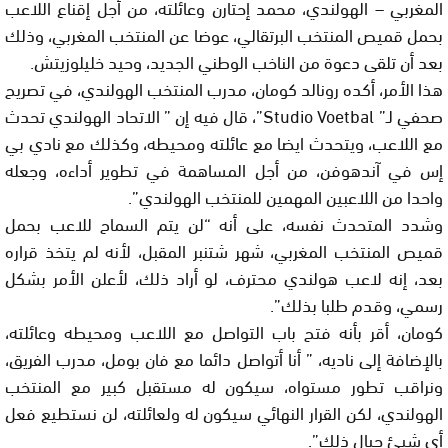
المغربي – الهولندي، محمد إحتارن وعائلته، من أجل إقناع اللاعب
بحمل قميص المنتخب البرتقالي، عوضا عن المنتخب المغربي، وذلك
بعد أن تلقى دعوة من الناخب الوطني الجديد، وحيد خليلوزيتش.
هذا الأمر، أكده رونالد كومان، مدرب المنتخب الهولندي، في تصريح
صحفي لـ” Studio Voetbal”، قال فيه إن ” الاتحاد الهولندي تحدث
مع اللاعب، ويتحدث ايضا مع عائلته ومحيطه، وكذلك مع نادي بي
إس في آندهوفن، من أجل المساهمة في تطوير أداءه، وجعله
واحدا من اللاعبين المهمين للمنتخب الهولندي”.
وشدد المتحدث نفسه، على أنه “لن يتم السماح للاعب بحمل
قميص المنتخب المغربي، شهر شتنبر المقبل، لأنه لم يتخذ قراره
بعد، إنه لاعب هولندي محترف، لو أراد ذلك، لأعلن الأمر بشكل
رسمي، وقدم طلبا بذلك”.
كومان، أقر بأنه فتح باب التواصل مع اللاعب ومحيطه وعائلته،
بالإضافة إلى ناديه، ” أنا أتواصل دائما مع فان بومل، مدرب الفريق،
ونراقب تطور مستواه، سيكون له مستقبل كبير مع المنتخب
الهولندي، لكن القرار النهائي سيكون له ولعائلته، لن نستطيع فعل
أي شيئ حيال ذلك”.