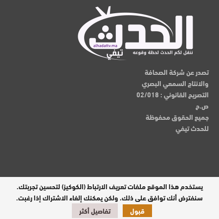
تصدر عن شركة الصحافة
والانتاج السمعي البصري
التصريح القانوني : 02/018
ص.ح
جميع الحقوق محفوظة
للحدث تيفي
يستخدم هذا الموقع ملفات تعريف الارتباط (الكوكيز) لتحسين تجربتك.
مدير النشر : عبدالقادر الوالي
سنفترض أنك توافق على ذلك، ولكن يمكنك إلغاء الاشتراك إذا رغبت.
قبول
تفاصيل أكثر
تصميم وبرمجة