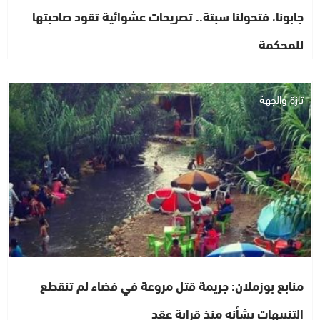
جابونا، فتحولنا سبتة.. تصريحات عشوائية تقود صاحبتها
للمحكمة
تازة والجهة
منابع بوزملان: جريمة قتل مروعة في فضاء لم تنقطع
التنبيهات بشأنه منذ قرابة عقد