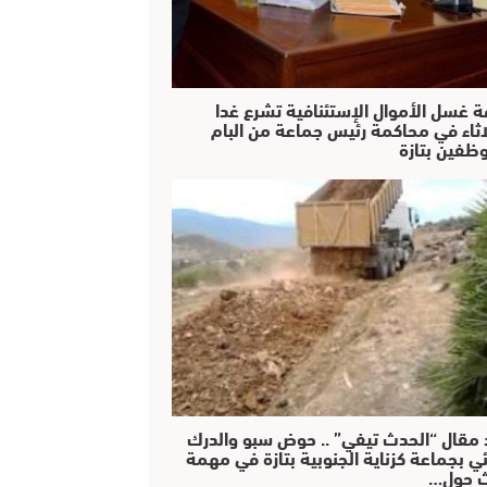
ة غسل الأموال الإستئنافية تشرع غدا
لاثاء في محاكمة رئيس جماعة من البام
ظفين بتازة
 مقال “الحدث تيفي” .. حوض سبو والدرك
ئي بجماعة كزناية الجنوبية بتازة في مهمة
 حول…