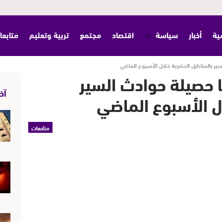
ية
أخبار
سياسة
اقتصاد
مجتمع
تربية وتعليم
متابعا
 و 1615 جريحا حصيلة حوادث السير
آخر
ل الأسبوع الماضي
متابعات