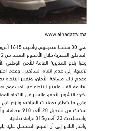
www.alhadattv.ma
المناطق الحضرية خلال الأسبوع الممتد من 12 إلى 18 غشت الجاري.
وعزا بلاغ للمديرية العامة للأمن الوطني 
ترتيبها، إلى عدم انتباه السائقين، وعدم احت
وعدم ترك مسافة الأمان، وتغيير الاتجاه ب
بعلامة قف، وتغيير الاتجاه غير المسموح ب
بضوء التشوير الأحمر، والسير في الاتجاه المم
وفي ما يتعلق بعمليات المراقبة والزجر في م
واستخلصت 23 ألف و315 غرامة صلحية.