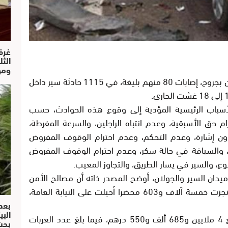
غرف
الث
ومو
لقي 30 شخصا مصرعهم، وأصيب 1615 آخرون بجروح، إصابات 80 منهم بليغة، في 1115 حادثة سير داخل
الأسباب الرئيسية المؤدية إلى وقوع هذه الحوادث، حسب
رام حق الأسبقية، وعدم انتباه الراجلين، والسرعة المفرطة،
دون إشارة، وعدم التحكم، وعدم احترام الوقوف المفروض
ه، والسياقة في حالة سكر، وعدم احترام الوقوف المفروض
نوع، والسير في يسار الطريق، والتجاوز المعيب.
يدان السير والجولان، أوضح المصدر ذاته أن مصالح الأمن
تمكنت من تسجيل 28 ألف 918 مخالفة، وأنجزت خمسة آلاف و603 محضرا أحيلت على النيابة العامة،
بعد
البي
وأشار البلاغ إلى أن المبلغ المتحصل عليه بلغ 4 ملايين و685 ألف و550 درهم، فيما بلغ عدد العربات
بحث