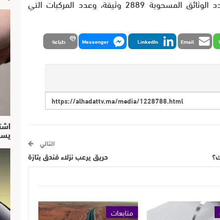
الموضوعة بالمحجز البلدي 2611 عربة، وعدد الوثائق المسحوبة 2889 وثيقة، وعدد المركبات التي
Email
LinkedIn
Messenger
طباعة
اشت
يسق
التالي
ك؟
حريق يرعب نزلاء فندق بتازة
متابعات