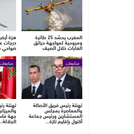
المغرب يحشد 25 طائرة
ومروحية لمواجهة حرائق
درجات ع
الغابات خلال الصيف
ضواحي م
متابعات
متابعات
تهنئة رئيس فريق الأصالة
تهنئة رئي
والمعاصرة بمجلس
والميزان
المستشارين ورئيس جماعة
جهة فاس
أكنول بإقليم تازة…
الجلالة…