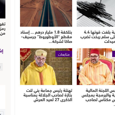
تفو
رمز
هزة أرضية بلغت قوتها 4.4
بتلكفة 1.8 مليار درهم … إسناد
من..
لى سلم ريخت تضرب
مقطع “الأوطوروط” جرسيف-
يدلت
صاكا لشركة…
إش
متابعات
س اللجنة المالية
تهنئة رئيس جماعة بني لنت
ية والبرمجة بمجلس
بتازة لصاحب الجلالة بمناسبة
 مكناس لصاحب
الذكرى 27 لعيد العرش