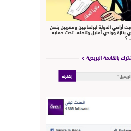
يت أراضي الدولة لبرلمانيين ومقربين بثمن
ي بتازة ووادي أمليل وتاهلة.. تحت حماية
 ؟
ترك بالقائمة البريدية