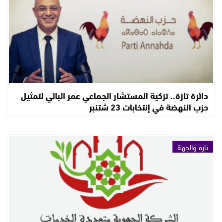
دائرة تازة.. تزكية المستشار الجماعي عمر البالي لتمثيل
حزب النهضة في إنتخابات 23 شتنبر
تازة والجهة