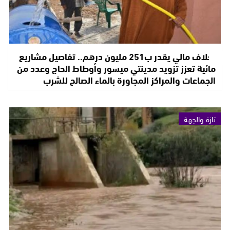
بغلاف مالي يقدر ب251 مليون درهم.. تفاصيل مشاريع
مائية تعزز تزويد مدينتي ميسور وأوطاط الحاج وعدد من
الجماعات والمراكز المجاورة بالماء الصالح للشرب
تازة والجهة