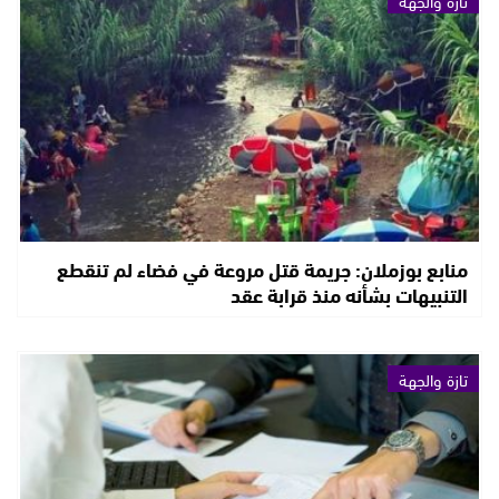
تازة والجهة
منابع بوزملان: جريمة قتل مروعة في فضاء لم تنقطع
التنبيهات بشأنه منذ قرابة عقد
تازة والجهة