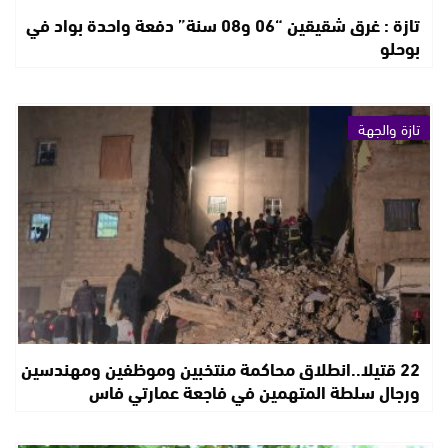
تازة : غرق شقيقين “06 و08 سنة” دفعة واحدة بواد في
بوحلو
تازة والجهة
22 قتيلا..انطلاق محاكمة منتخبين وموظفين ومهندسين
ورجال سلطة المتهمين في فاجعة عمارتي فاس