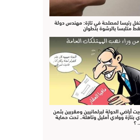
غل رئيسا لمصلحة في تازة: مهندس دولة
ط متلبسا بالرشوة بتطوان
يت أراضي الدولة لبرلمانيين ومقربين بثمن
ي بتازة ووادي أمليل وتاهلة.. تحت حماية
 ؟