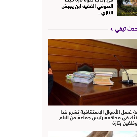
الصوفي الفقيه ابن يجبش
التازي ..
حدث تيفي
ة غسل الأموال الإستئنافية تشرع غدا
لاثاء في محاكمة رئيس جماعة من البام
ظفين بتازة