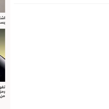
اشت
يسق
تفو
رمز
من..