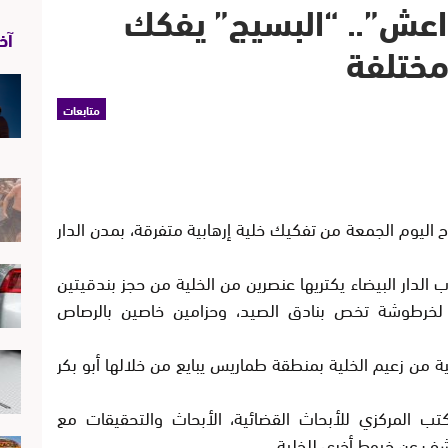
داعش”.. “البسيج” يفكك
آخر
مختلفة
متابعات
 اليوم الجمعة من تفكيك خلية إرهابية متفرقة، بمدن الدار
لدار البيضاء يكتريها عنصرين من الخلية من حجز بندقيتين
 لخرطوشة تخص بنادق الصيد، وحزامين خاصين بالرصاص
ن زعيم الخلية بمنطقة طماريس يبايع من خلالها أبو بكر
 المركزي للأبحاث القضائية، الأبحاث والتحقيقات مع
كشف عن خيوط أخرى للخلية .