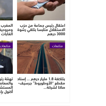
اعتقال رئيس جماعة من حزب
الاستقلال متلبسا بتلقي رشوة
ومروحية
3000 درهم
الغابات 
متابعات
متابعات
بتلكفة 1.8 مليار درهم … إسناد
تهنئة رئ
مقطع “الأوطوروط” جرسيف-
والمعاص
صاكا لشركة…
المستشا
أكنول بإ