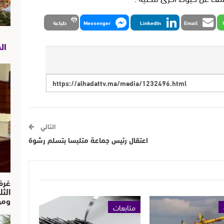
Email
LinkedIn
Messenger
طباعة
ال
التالي
اعتقال رئيس جماعة متلبسا بتسلم رشوة
غرف
الث
ومو
متابعات