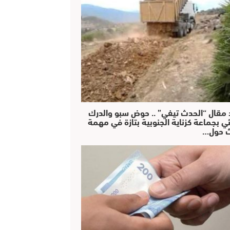
 مقال “الحدث تيفي” .. حوض سبو والدرك
ئي بجماعة كزناية الجنوبية بتازة في مهمة
 حول…