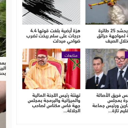
المغرب يحشد 25 طائرة
هزة أرضية بلغت قوتها 4.4
 لمواجهة حرائق
درجات على سلم ريخت تضرب
خلال الصيف
ضواحي ميدلت
متابعات
بعد
البي
بحث
يس فريق الأصالة
تهنئة رئيس اللجنة المالية
رة بمجلس
والميزانية والبرمجة بمجلس
رين ورئيس جماعة
جهة فاس مكناس لصاحب
قليم تازة…
الجلالة…