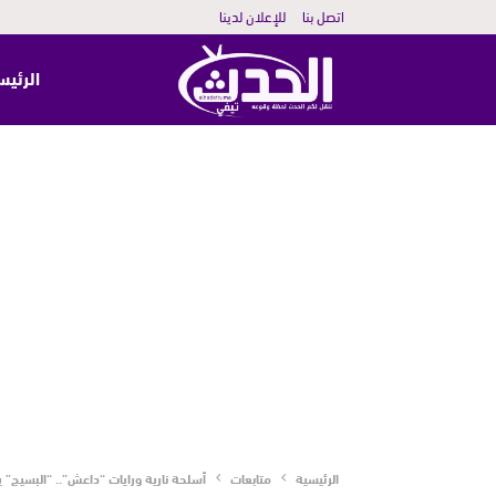
اتصل بنا
للإعلان لدينا
الرئيس
الرئيسية
متابعات
أسلحة نارية ورايات “داعش”.. “البسيج”