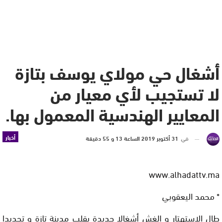
أشغال حي مولاي يوسف بتازة
لا تستجيب لأي معيار من
المعايير الهندسية المعمول بها.
أخبار
في
31 أكتوبر 2019 الساعة 13 و 55 دقيقة
www.alhadattv.ma
* محمد اليعقوبي
طال الاستهتار و الغش أشغالا جديدة بقلب مدينة تازة و تحديدا