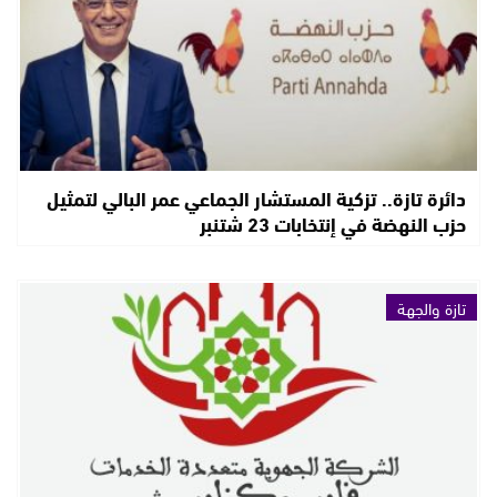
دائرة تازة.. تزكية المستشار الجماعي عمر البالي لتمثيل
حزب النهضة في إنتخابات 23 شتنبر
تازة والجهة