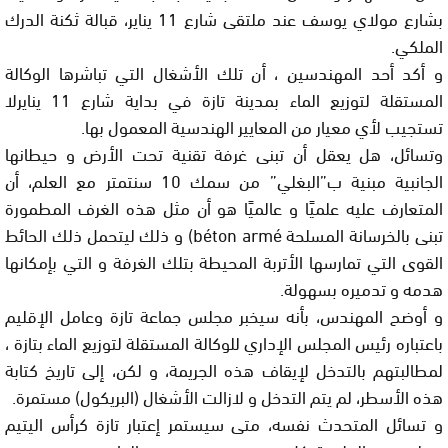
بشارع مولاي يوسف عند ملتقى شارع 11 يناير، قبالة ثكنة الدرك
الملكي.
و أكد أحد المهندسين ، أن تلك الأشغال التي تباشرها الوكالة
المستقلة لتوزيع الماء بمدينة تازة في بداية شارع 11 ينايرلا
تستجيب لأي معيار من المعايير الهندسية المعمول بها.
وتسائل، هل يعقل أن تبنى غرفة تقنية تحت الأرض و حيطانها
الجانبية مبنية ب”البغلي” من سمك 10 سنتمتر مع العلم، أن
المتعارف عليه علميًا و عالميًا هو أن مثل هذه الغرف المطمورة
تبنى بالخرسانة المسلحة béton armé) و ذلك ليتحمل ذلك الحائط
القوى التي تمارسها الأتربة المحيطة بتلك الغرفة و التي بإمكانها
هدمه و تدميره بسهولة.
و أوضح المهندس، بأنه سيخبر مجلس جماعة تازة وعامل الإقليم
باعتباره رئيس المجلس الإداري للوكالة المستقلة لتوزيع الماء بتازة ،
لمطالبتهم بالتدخل لإيقاف هذه الجريمة، و لكن، إلى تاريخ كتابة
هذه الأسطر، لم يتم التدخل و لازالت الأشغال (البريكول) مستمرة.
و تسائل المتحدث نفسه، متى سيستمر إعتبار تازة كرأس اليتيم