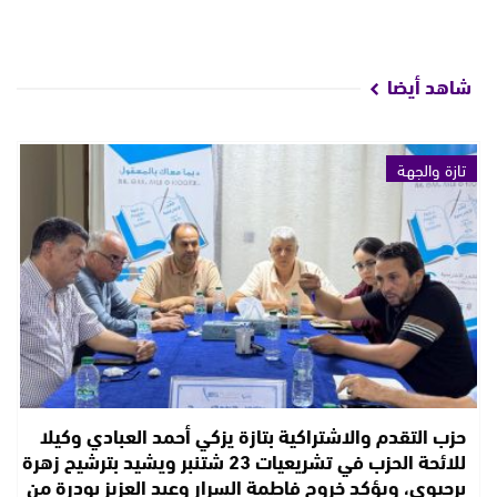
شاهد أيضا
تازة والجهة
حزب التقدم والاشتراكية بتازة يزكي أحمد العبادي وكيلا
للائحة الحزب في تشريعيات 23 شتنبر ويشيد بترشيح زهرة
برحيوي، ويؤكد خروج فاطمة السرار وعبد العزيز بودرة من