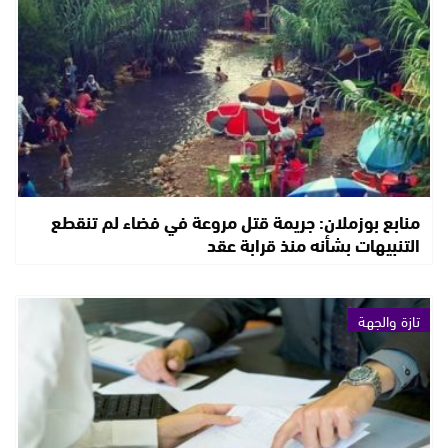
منابع بوزملان: جريمة قتل مروعة في فضاء لم تنقطع
التنبيهات بشأنه منذ قرابة عقد
تازة والجهة