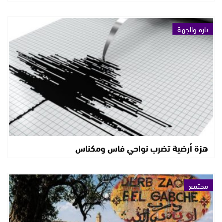
تازة والجهة
هزة أرضية تضرب نواحي فاس ومكناس
مجتمع