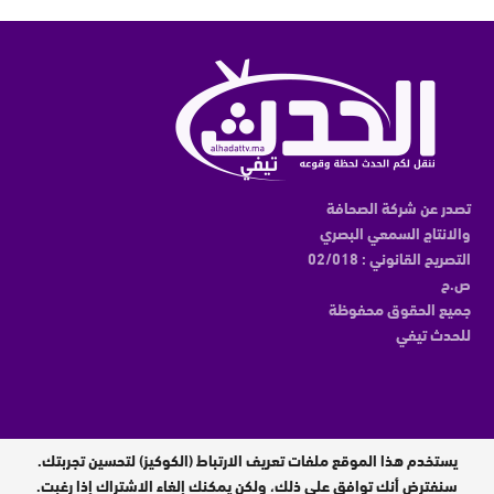
تصدر عن شركة الصحافة
والانتاج السمعي البصري
التصريح القانوني : 02/018
ص.ح
جميع الحقوق محفوظة
للحدث تيفي
يستخدم هذا الموقع ملفات تعريف الارتباط (الكوكيز) لتحسين تجربتك.
مدير النشر : عبدالقادر الوالي
سنفترض أنك توافق على ذلك، ولكن يمكنك إلغاء الاشتراك إذا رغبت.