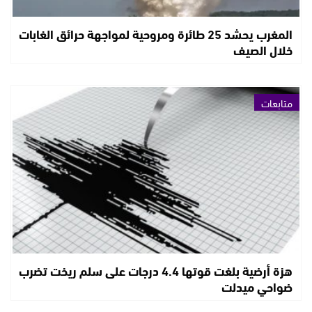
المغرب يحشد 25 طائرة ومروحية لمواجهة حرائق الغابات
خلال الصيف
متابعات
هزة أرضية بلغت قوتها 4.4 درجات على سلم ريخت تضرب
ضواحي ميدلت