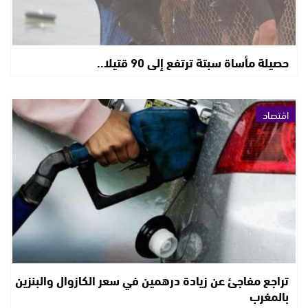
حصيلة مأساة سبتة ترتفع إلى 90 قتيلا..
اقتصاد
تراجع مفاجئ عن زيادة درهمين في سعر الكازوال والبنزين
بالمغرب