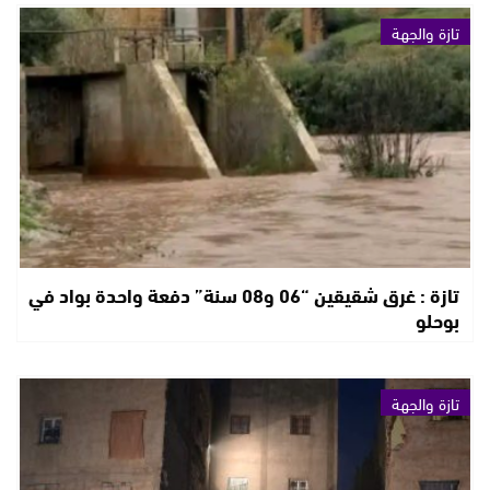
تازة والجهة
تازة : غرق شقيقين “06 و08 سنة” دفعة واحدة بواد في
بوحلو
تازة والجهة