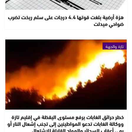
هزة أرضية بلغت قوتها 4.4 درجات على سلم ريخت تضرب
ضواحي ميدلت
تازة والجهة
خطر حرائق الغابات يرفع مستوى اليقظة في إقليم تازة
ووكالة الغابات تدعو المواطينين إلى تجنب إشعال النار أو
رمي أعقاب السجائر والمواد القابلة للاشتعال