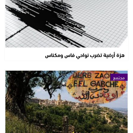
هزة أرضية تضرب نواحي فاس ومكناس
مجتمع