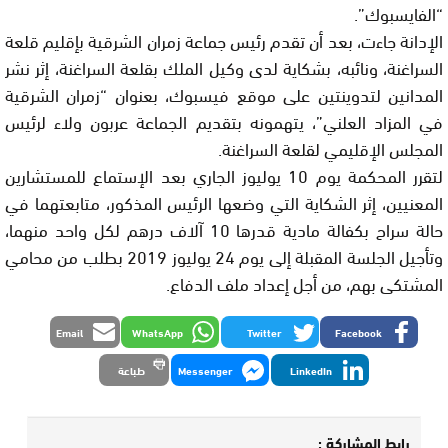
“الفايسبوك”.
الإدانة جاءت، بعد أن تقدم رئيس جماعة زمران الشرقية بإقليم قلعة
السراغنة، ونائبه، بشكاية لدى وكيل الملك بقلعة السراغنة، إثر نشر
المدانين لتدوينتين على موقع فيسبوك، بعنوان “زمران الشرقية
في المزاد العلني”، يتهمونه بتقديم الجماعة عربون ولاء لرئيس
المجلس الإقليمي لقلعة السراغنة.
لتقرر المحكمة يوم 10 يوليوز الجاري بعد الإستماع للمستشارين
المعنيين، إثر الشكاية التي وضعها الرئيس المذكور، متابعتهما في
حالة سراح بكفالة مادية قدرها 10 آلاف درهم لكل واحد منهما،
وتأجيل الجلسة المقبلة إلى يوم 24 يوليوز 2019 بطلب من محامي
المشتكى بهم، من أجل إعداد ملف الدفاع.
Email
WhatsApp
Twitter
Facebook
LinkedIn
Messenger
طباعة
رابط المشاركة :