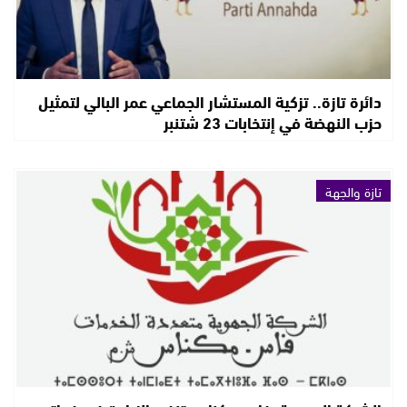
دائرة تازة.. تزكية المستشار الجماعي عمر البالي لتمثيل
حزب النهضة في إنتخابات 23 شتنبر
تازة والجهة