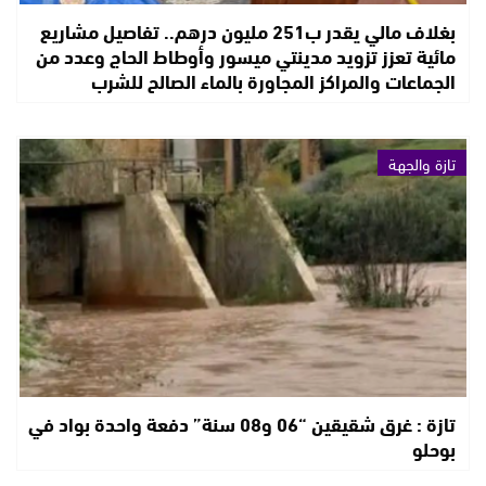
بغلاف مالي يقدر ب251 مليون درهم.. تفاصيل مشاريع
مائية تعزز تزويد مدينتي ميسور وأوطاط الحاج وعدد من
الجماعات والمراكز المجاورة بالماء الصالح للشرب
تازة والجهة
تازة : غرق شقيقين “06 و08 سنة” دفعة واحدة بواد في
بوحلو