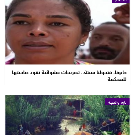
جابونا، فتحولنا سبتة.. تصريحات عشوائية تقود صاحبتها
للمحكمة
تازة والجهة