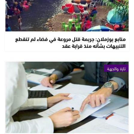
منابع بوزملان: جريمة قتل مروعة في فضاء لم تنقطع
التنبيهات بشأنه منذ قرابة عقد
تازة والجهة