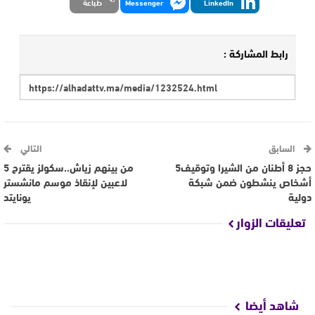
LinkedIn
Messenger
طباعة
رابط المشاركة :
السابق
التالي
حجز 8 أطنان من الشيرا وتوقيف5
من بينهم زياش..سكولز يقترح 5
أشخاص ينشطون ضمن شبكة
لاعبين لإنقاذ موسم مانشستر
دولية
يونايتد
تعليقات الزوار
شاهد أيضا