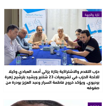
تازة والجهة
حزب التقدم والاشتراكية بتازة يزكي أحمد العبادي وكيلا
للائحة الحزب في تشريعيات 23 شتنبر ويشيد بترشيح زهرة
برحيوي، ويؤكد خروج فاطمة السرار وعبد العزيز بودرة من
صفوفه
مجتمع