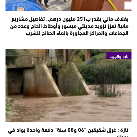
بغلاف مالي يقدر ب251 مليون درهم.. تفاصيل مشاريع
مائية تعزز تزويد مدينتي ميسور وأوطاط الحاج وعدد من
الجماعات والمراكز المجاورة بالماء الصالح للشرب
تازة والجهة
تازة : غرق شقيقين “06 و08 سنة” دفعة واحدة بواد في
بوحلو