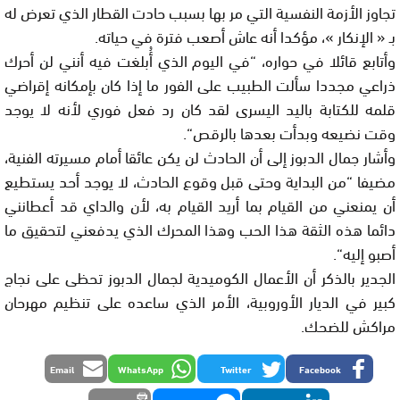
تجاوز الأزمة النفسية التي مر بها بسبب حادت القطار الذي تعرض له
بـ « الإنكار »، مؤكدا أنه عاش أصعب فترة في حياته.
وأتابع قائلا في حواره، “في اليوم الذي أُبلغت فيه أنني لن أحرك
ذراعي مجددا سألت الطبيب على الفور ما إذا كان بإمكانه إقراضي
قلمه للكتابة باليد اليسرى لقد كان رد فعل فوري لأنه لا يوجد
وقت نضيعه وبدأت بعدها بالرقص“.
وأشار جمال الدبوز إلى أن الحادث لن يكن عائقا أمام مسيرته الفنية،
مضيفا “من البداية وحتى قبل وقوع الحادث، لا يوجد أحد يستطيع
أن يمنعني من القيام بما أريد القيام به، لأن والداي قد أعطانني
دائما هذه الثقة هذا الحب وهذا المحرك الذي يدفعني لتحقيق ما
أصبو إليه“.
الجدير بالذكر أن الأعمال الكوميدية لجمال الدبوز تحظى على نجاج
كبير في الديار الأوروبية، الأمر الذي ساعده على تنظيم مهرحان
مراكش للضحك.
Email
WhatsApp
Twitter
Facebook