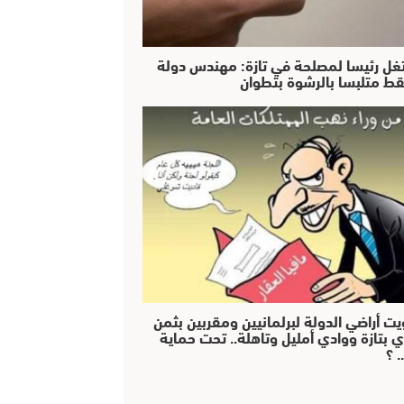
غل رئيسا لمصلحة في تازة: مهندس دولة
ط متلبسا بالرشوة بتطوان
يت أراضي الدولة لبرلمانيين ومقربين بثمن
ي بتازة ووادي أمليل وتاهلة.. تحت حماية
 ؟