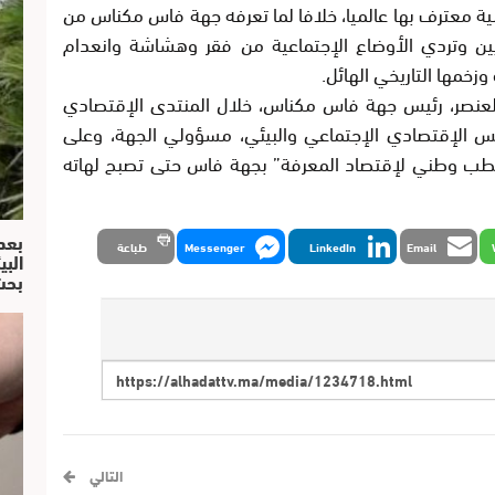
معترف بها عالميا، خلافا لما تعرفه جهة فاس مكناس من
يين وتردي الأوضاع الإجتماعية من فقر وهشاشة وانعدام
زخمها التاريخي الهائل.
لعنصر، رئيس جهة فاس مكناس، خلال المنتدى الإقتصادي
س الإقتصادي الإجتماعي والبيئي، مسؤولي الجهة، وعلى
“قطب وطني لإقتصاد المعرفة” بجهة فاس حتى تصبح لهاته
بعد
Email
LinkedIn
Messenger
طباعة
البي
بحث
التالي