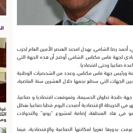
ال
 أحمد رضا الشامي، بهدل امحند العنصر الأمين العام لحزب
تصادي لجهة فاس مكناس. الشامي أوضح أن هذه الجهة التي
دة صناعيا وحتى اقتصاديا.
ومة ورئيس جهة فاس مكناس، وعدد من الشخصيات الوطنية
ين الجهات التي سطع نجمها خلال العشرين سنة الماضية،
زت جهة طنجة تطوان الحسيمة، وتموقعت اقتصاديا و صناعيا،
ظهر في الخريطة الإقتصادية أصبحت اليوم قطبا صناعيا بفظل
غرف
و في هاد المنطقة، إضافة لمشروع “رونو” والتحولات
الث
ومو
فت بدورها تعزيزا لمكانتها الصناعية والإقتصادية، فيما