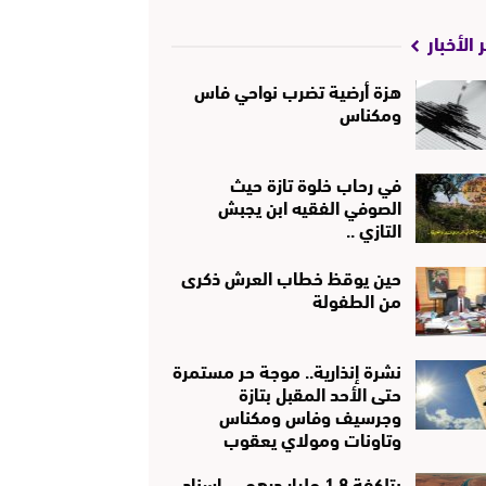
 الأخبار
هزة أرضية تضرب نواحي فاس
ومكناس
في رحاب خلوة تازة حيث
الصوفي الفقيه ابن يجبش
التازي ..
حين يوقظ خطاب العرش ذكرى
من الطفولة
نشرة إنذارية.. موجة حر مستمرة
حتى الأحد المقبل بتازة
وجرسيف وفاس ومكناس
وتاونات ومولاي يعقوب
بتلكفة 1.8 مليار درهم … إسناد