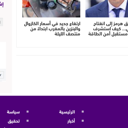
إش
ق هرمز إلى انفتاح
ارتفاع جديد في أسعار الكازوال
ي… كيف استشرف
والبنزين بالمغرب ابتداءً من
مستقبل أمن الطاقة
منتصف الليلة
الرئيسية
سياسة
أخبار
تحقيق