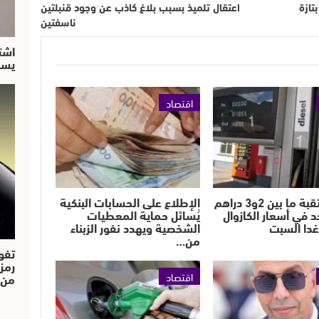
تازة
اعتقال تلميذ بسبب بلاغ كاذب عن وجود قنبلتين
ناسفتين
اشت
يسق
اقتصاد
زيادة مرتقبة ما بين 2و3 دراهم
الإطلاع على الحسابات البنكية
حد في أسعار الكازوال
يُسائل حماية المعطيات
 غدا السبت
الشخصية ويهدد نفور الزبناء
من…
تفو
رمز
اقتصاد
من..