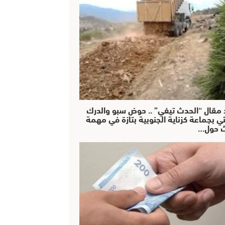
 مقال “الحدث تيفي” .. حوض سبو والدرك
ئي بجماعة كزناية الجنوبية بتازة في مهمة
 حول…