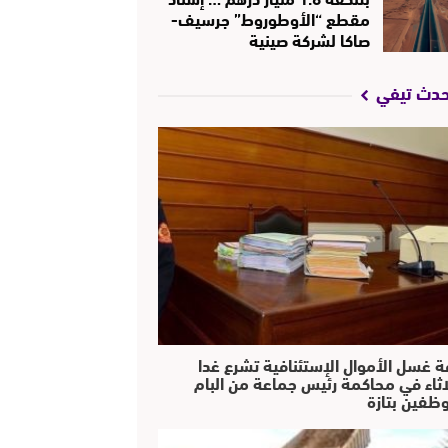
مقطع “الأوطوروط” جرسيف-
صاكا لشركة صينية
حدث تيفي
ة غسل الأموال الإستئنافية تشرع غدا
لاثاء في محاكمة رئيس جماعة من البام
ظفين بتازة