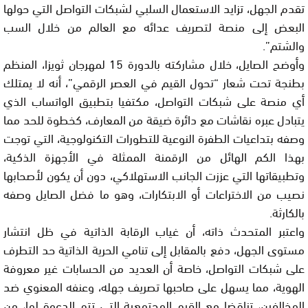
تقدم الجهل، تزايد الاستعمال السلبي لشبكات التواصل التي حولها
البعض إلى منصة لتصريف عدائه مع العالم من خلال السب
والشتم”.
وأوضح الصايل، خلال مشاركته بالدورة 15 لمهرجان ثويزا، المنظم
بطنجة تحت شعار “تحول القيم في العصر الرقمي”، أنه لا يمتلك
أي منصة على شبكات التواصل، مكتفيا بتطبيق الواتساب الذي
يتبادل عبره نقاشات مع دائرة ضيقة من المعارف، كخطوة للحد مما
وصفه بتداعيات الطفرة النوعية للتطورات التكنولوجية، التي توجت
بهذا الكم الهائل من الرقمنة الممثلة في الأجهزة الذكية،
وتطبيقاتها التي عززت الجانب الاستهلاكي، دون أن يكون لأصحابها
نصيب من الاختراعات أو الابتكارات، وهو ما فضل الصايل وصفه
بالكارثة.
واعتبر المتحدث ذاته، أن غياب الرقابة الذاتية في ظل انتشار
مستوى الجهل، دفع بالمقابل إلى تنامي الحرية الذاتية حد التطرف
على شبكات التواصل، خاصة أن العديد من الحسابات غير معروفة
الهوية، مما يسهل على صاحبها تصريف جهله، وعنفه المعنوي ضد
المخالفين، تناقضا مع القيم المجتمعية التي تتم الدعوة لها، من