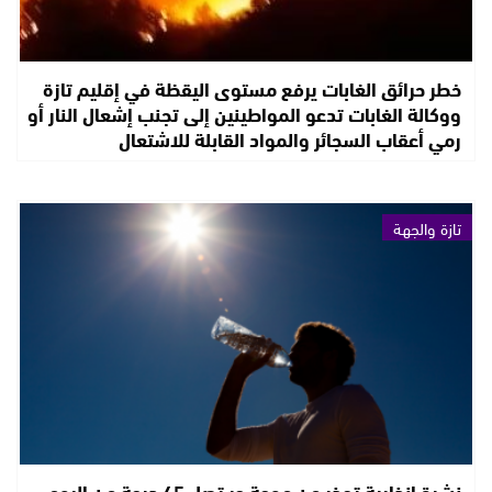
خطر حرائق الغابات يرفع مستوى اليقظة في إقليم تازة
ووكالة الغابات تدعو المواطينين إلى تجنب إشعال النار أو
رمي أعقاب السجائر والمواد القابلة للاشتعال
تازة والجهة
نشرة إنذارية تحذر من موجة حر تصل 45 درجة من اليوم