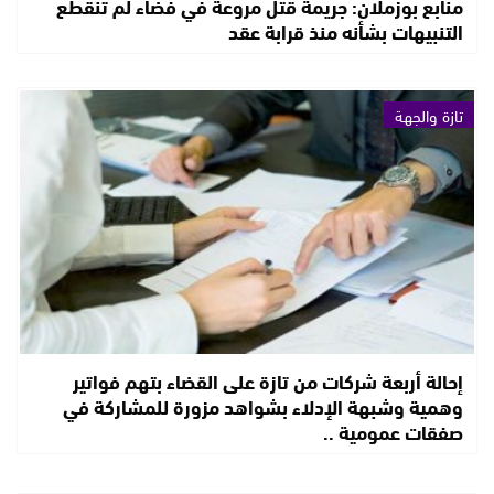
منابع بوزملان: جريمة قتل مروعة في فضاء لم تنقطع
التنبيهات بشأنه منذ قرابة عقد
تازة والجهة
إحالة أربعة شركات من تازة على القضاء بتهم فواتير
وهمية وشبهة الإدلاء بشواهد مزورة للمشاركة في
صفقات عمومية ..