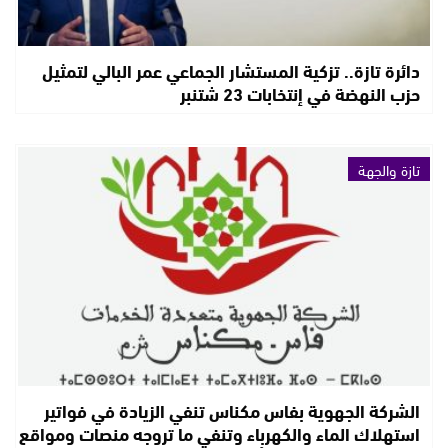
دائرة تازة.. تزكية المستشار الجماعي عمر البالي لتمثيل
حزب النهضة في إنتخابات 23 شتنبر
تازة والجهة
الشركة الجهوية بفاس مكناس تنفي الزيادة في فواتير
استهلاك الماء والكهرباء وتنفي ما تروجه منصات ومواقع