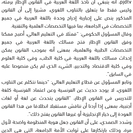
pjdtv، أنه ينبغي أن نأخذ اللغة العربية في القانون الإطار برمته،
وليس فقط ما يتعلق بالتناوب اللغوي، مشيرا إلى أن القانون
المذكور ينص على إجبارية إدراج وحدة باللغة العربية في جميع
التخصصات في الجامعة، بما فيها التخصصات العلمية والتقنية.
وقال المسؤول الحكومي: “فمثلا في التعليم العالي، أصبح ممكنا
وفق القانون الإطار فتح مسالك باللغة العربية في جميع
التخصصات الطبية والعلمية، بمعنى أنه بموجب القانون يمكن
إحداث مسالك باللغة العربية في كلية الطب، وفي كلية العلوم
وفي كلية الاقتصاد والتدبير، الشيء الذي لم يكن منصوصا عليه
في السابق”.
وتابع المسؤول عن قطاع التعليم العالي: “حينما نتكلم عن التناوب
اللغوي، لا يوجد حديث عن الفرنسية وعن اعتماد الفرنسية كلغة
للتدريس في القانون الإطار، “القانون يتحدث عن لغة أو لغات
أجنبية، بمعنى إذا أردنا أن نناقش مستقبلا انطلاقا من هذا القانون
العودة إلى خيار الإنجليزية أو غيرها القانون يفتح ذلك”.
وشدد الصمدي، على أن القانون جعل هوية المنظومة واضحة لأول
مرة، وذلك بارتكازها على ثوابت الأمة الجامعة، التي هي الدين