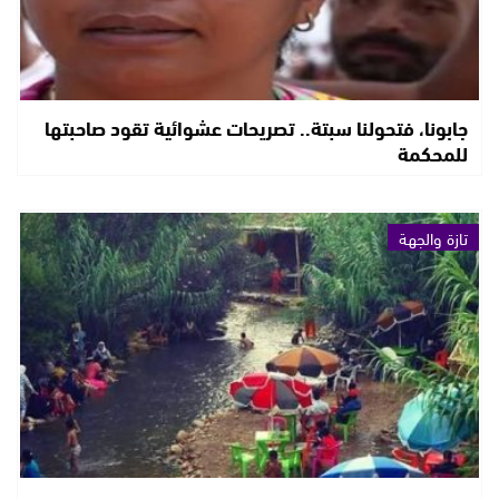
جابونا، فتحولنا سبتة.. تصريحات عشوائية تقود صاحبتها
للمحكمة
تازة والجهة