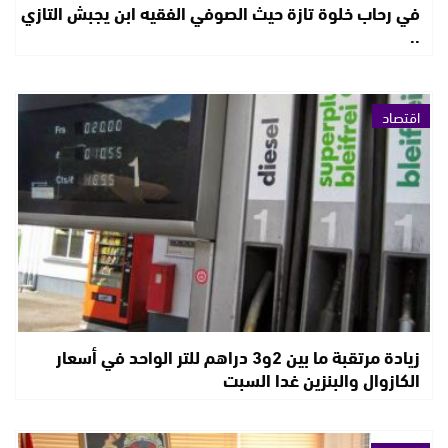
في رحاب خلوة تازة حيث الصوفي الفقيه ابن يجبش التازي
..
اقتصاد
زيادة مرتقبة ما بين 2و3 دراهم للتر الواحد في أسعار
الكازوال والبنزين غدا السبت