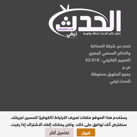
تصدر عن شركة الصحافة
والانتاج السمعي البصري
التصريح القانوني : 02/018
ص.ح
جميع الحقوق محفوظة
للحدث تيفي
يستخدم هذا الموقع ملفات تعريف الارتباط (الكوكيز) لتحسين تجربتك.
مدير النشر : عبدالقادر الوالي
سنفترض أنك توافق على ذلك، ولكن يمكنك إلغاء الاشتراك إذا رغبت.
قبول
تفاصيل أكثر
تصميم وبرمجة