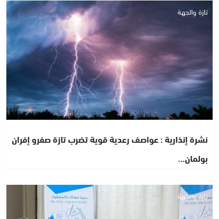
تازة والجهة
نشرة إنذارية : عواصف رعدية قوية تضرب تازة صفرو إفران
بولمان…
تازة والجهة