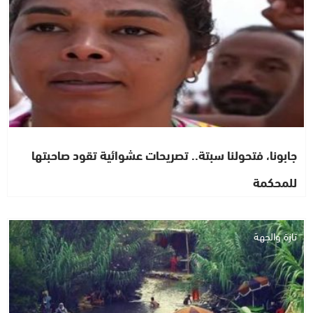
جابونا، فتحولنا سبتة.. تصريحات عشوائية تقود صاحبتها
للمحكمة
تازة والجهة