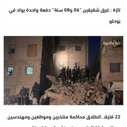
تازة : غرق شقيقين “06 و08 سنة” دفعة واحدة بواد في
بوحلو
تازة والجهة
22 قتيلا..انطلاق محاكمة منتخبين وموظفين ومهندسين