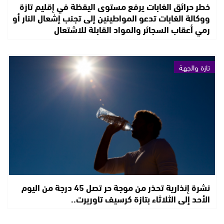
خطر حرائق الغابات يرفع مستوى اليقظة في إقليم تازة
ووكالة الغابات تدعو المواطينين إلى تجنب إشعال النار أو
رمي أعقاب السجائر والمواد القابلة للاشتعال
تازة والجهة
نشرة إنذارية تحذر من موجة حر تصل 45 درجة من اليوم
الأحد إلى الثلاثاء بتازة كرسيف تاوريرت..