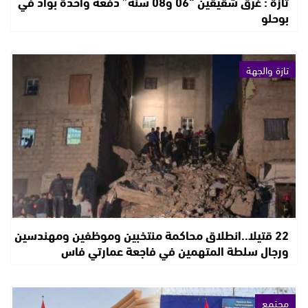
تازة : غرق شقيقين “06 و08 سنة” دفعة واحدة بواد في
بوحلو
تازة والجهة
22 قتيلا..انطلاق محاكمة منتخبين وموظفين ومهندسين
ورجال سلطة المتهمين في فاجعة عمارتي فاس
مجتمع