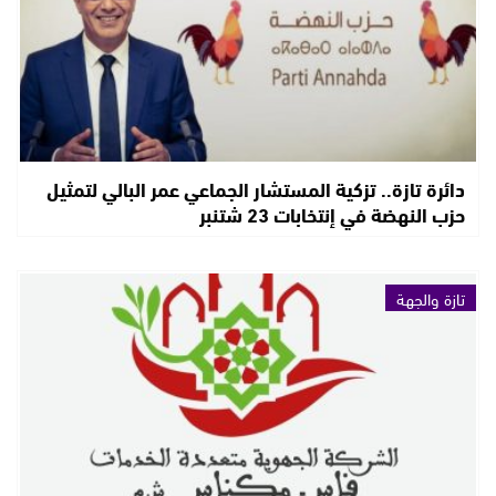
دائرة تازة.. تزكية المستشار الجماعي عمر البالي لتمثيل
حزب النهضة في إنتخابات 23 شتنبر
تازة والجهة