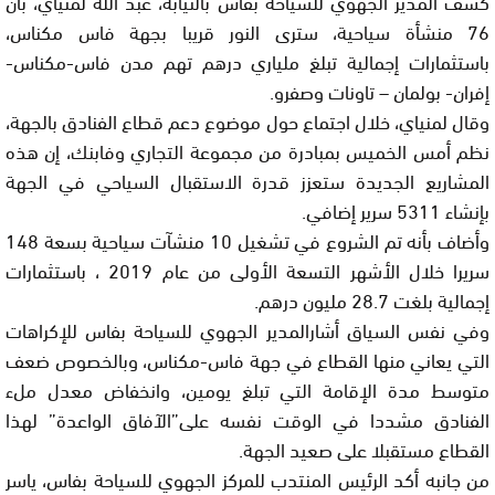
كشف المدير الجهوي للسياحة بفاس بالنيابة، عبد الله لمنياي، بأن
76 منشأة سياحية، سترى النور قريبا بجهة فاس مكناس،
باستثمارات إجمالية تبلغ ملياري درهم تهم مدن فاس-مكناس-
إفران- بولمان – تاونات وصفرو.
وقال لمنياي، خلال اجتماع حول موضوع دعم قطاع الفنادق بالجهة،
نظم أمس الخميس بمبادرة من مجموعة التجاري وفابنك، إن هذه
المشاريع الجديدة ستعزز قدرة الاستقبال السياحي في الجهة
بإنشاء 5311 سرير إضافي.
وأضاف بأنه تم الشروع في تشغيل 10 منشآت سياحية بسعة 148
سريرا خلال الأشهر التسعة الأولى من عام 2019 ، باستثمارات
إجمالية بلغت 28.7 مليون درهم.
وفي نفس السياق أشارالمدير الجهوي للسياحة بفاس للإكراهات
التي يعاني منها القطاع في جهة فاس-مكناس، وبالخصوص ضعف
متوسط مدة الإقامة التي تبلغ يومين، وانخفاض معدل ملء
الفنادق مشددا في الوقت نفسه على”الآفاق الواعدة” لهذا
القطاع مستقبلا على صعيد الجهة.
من جانبه أكد الرئيس المنتدب للمركز الجهوي للسياحة بفاس، ياسر