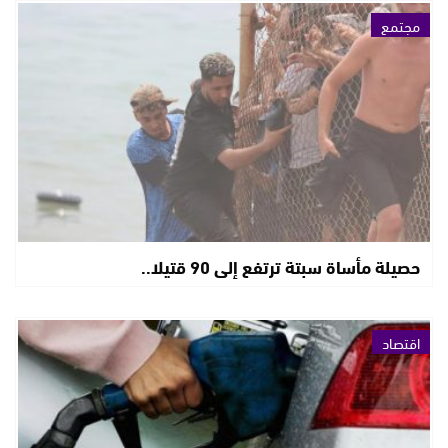
مجتمع
حصيلة مأساة سبتة ترتفع إلى 90 قتيلا..
اقتصاد