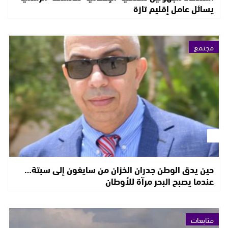
يسائل عامل إقليم تازة
مجتمع
حين يدق الوطن جدران الخزان من سايغون إلى سبتة…
عندما يصبح البحر مرآة للأوطان
متابعات