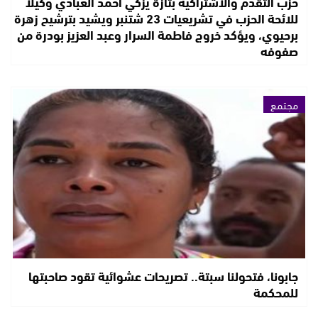
حزب التقدم والاشتراكية بتازة يزكي أحمد العبادي وكيلا
للائحة الحزب في تشريعيات 23 شتنبر ويشيد بترشيح زهرة
برحيوي، ويؤكد خروج فاطمة السرار وعبد العزيز بودرة من
صفوفه
مجتمع
جابونا، فتحولنا سبتة.. تصريحات عشوائية تقود صاحبتها
للمحكمة