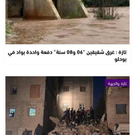
تازة : غرق شقيقين “06 و08 سنة” دفعة واحدة بواد في
بوحلو
تازة والجهة