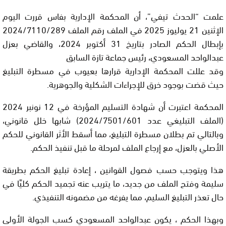
علمت “الحدث تيفي”، أن المحكمة الإدارية بفاس قررت اليوم
الإثنين 21 يوليوز 2025 في الملف رقم الملف 2024/7110/289
بإبطال الحكم الصادر بتاريخ 31 أكتوبر 2024، والقاضي بعزل
عبدالواحد المسعودي، رئيس جماعة تازة السابق
وقد عللت المحكمة الإدارية قرارها بعيوب في مسطرة التبليغ
حيث قضت بوجود خرق للإجراءات الشكلية والجوهرية.
المحكمة اعتبرت أن شهادة التسليم المؤرخة في 12 نونبر 2024
(الملف التبليغي عدد 2024/7501/601) شابها خلل قانوني،
وبالتالي تم بطلان مسطرة التبليغ، مما أسقط الأثر القانوني للحكم
الأصلي بالعزل، مع إرجاع الملف لمرحلة ما قبل تنفيذ الحكم.
هذا ويتوجب حسب فصول القوانين ، إعادة تبليغ الحكم بطريقة
سليمة وفتح الملف من جديد، ما يتريب عنه تجميد الحكم كليًا في
حال تعذر التبليغ السليم، مما يفرغه من مضمونه التنفيذي.
وبهذا الحكم ، يكون عبدالواحد المسعودي كسب الجولة الأولى