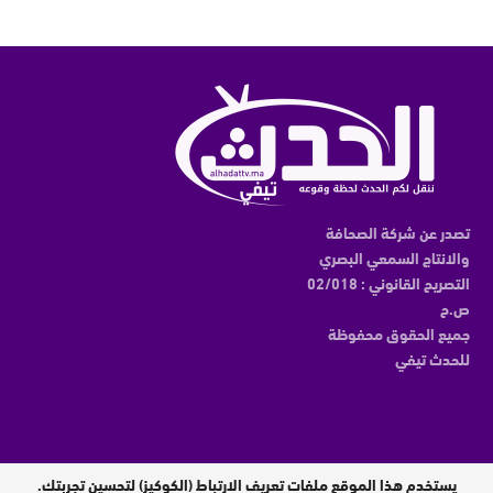
تصدر عن شركة الصحافة
والانتاج السمعي البصري
التصريح القانوني : 02/018
ص.ح
جميع الحقوق محفوظة
للحدث تيفي
يستخدم هذا الموقع ملفات تعريف الارتباط (الكوكيز) لتحسين تجربتك.