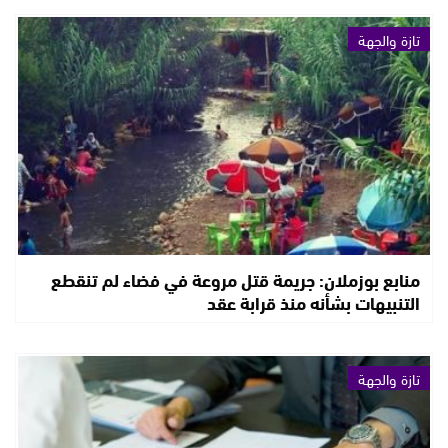
تازة والجهة
منابع بوزملان: جريمة قتل مروعة في فضاء لم تنقطع
التنبيهات بشأنه منذ قرابة عقد
تازة والجهة