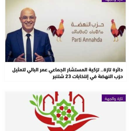
دائرة تازة.. تزكية المستشار الجماعي عمر البالي لتمثيل
حزب النهضة في إنتخابات 23 شتنبر
تازة والجهة