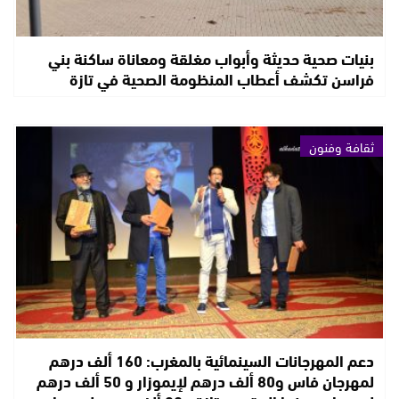
بنيات صحية حديثة وأبواب مغلقة ومعاناة ساكنة بني
فراسن تكشف أعطاب المنظومة الصحية في تازة
ثقافة وفنون
دعم المهرجانات السينمائية بالمغرب: 160 ألف درهم
لمهرجان فاس و80 ألف درهم لإيموزار و 50 ألف درهم