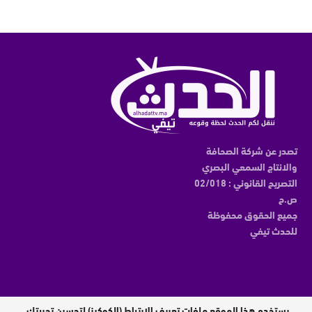
تصدر عن شركة الصحافة
والانتاج السمعي البصري
التصريح القانوني : 02/018
ص.ح
جميع الحقوق محفوظة
للحدث تيفي
يستخدم هذا الموقع ملفات تعريف الارتباط (الكوكيز) لتحسين تجربتك.