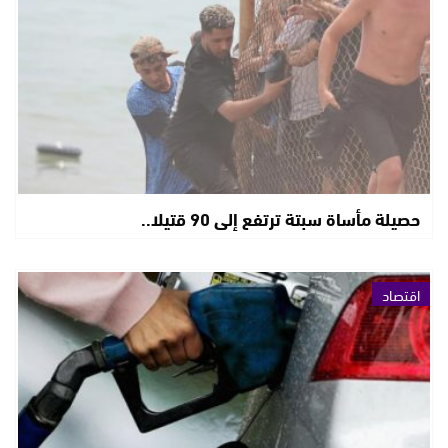
حصيلة مأساة سبتة ترتفع إلى 90 قتيلا..
اقتصاد