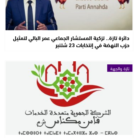
دائرة تازة.. تزكية المستشار الجماعي عمر البالي لتمثيل
حزب النهضة في إنتخابات 23 شتنبر
تازة والجهة