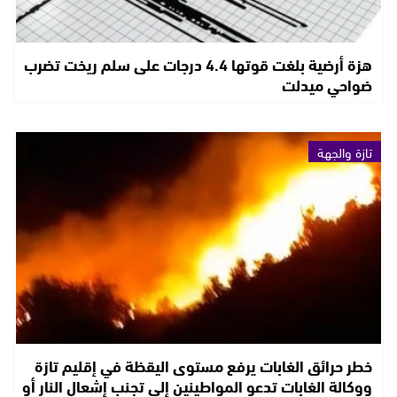
هزة أرضية بلغت قوتها 4.4 درجات على سلم ريخت تضرب
ضواحي ميدلت
تازة والجهة
خطر حرائق الغابات يرفع مستوى اليقظة في إقليم تازة
ووكالة الغابات تدعو المواطينين إلى تجنب إشعال النار أو