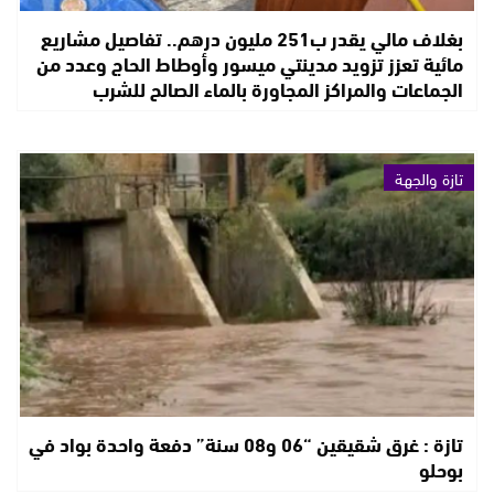
بغلاف مالي يقدر ب251 مليون درهم.. تفاصيل مشاريع
مائية تعزز تزويد مدينتي ميسور وأوطاط الحاج وعدد من
الجماعات والمراكز المجاورة بالماء الصالح للشرب
تازة والجهة
تازة : غرق شقيقين “06 و08 سنة” دفعة واحدة بواد في
بوحلو