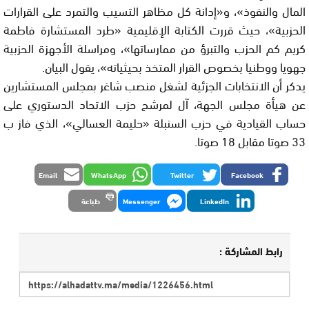
المال والنفوذ»، و«إدانة كل مظاهر التسيب والتمرد على القرارات
الحزبية»، حيث قررت الكتابة الإقليمية «طرد المستشارة فاطمة
كريم كم الحزب والتبرؤ من ممارساتها»، ومراسلة الأجهزة الحزبية
جهويا ووطنيا بخصوص القرار المتخذ بحيثياته»، يقول البيان.
يدكر أن الانتخابات الجزئية لشغل منصب شاغر بمجلس المستشارين
عن هيأة مجلس الجهة، آل لمرشح حزب الاتحاد الدستوري على
حساب القيادية في حزب السنبلة «حليمة العسالي»، الذي فاز ب
33 صوتا مقابل 18 صوتا.
Email
WhatsApp
Twitter
Facebook
LinkedIn
Messenger
طباعة
رابط المشاركة :