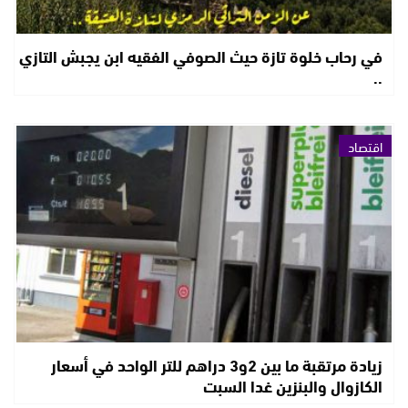
في رحاب خلوة تازة حيث الصوفي الفقيه ابن يجبش التازي
..
اقتصاد
زيادة مرتقبة ما بين 2و3 دراهم للتر الواحد في أسعار
الكازوال والبنزين غدا السبت