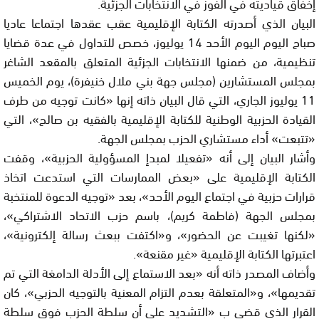
إخفاق قياديته في الفوز في الانتخابات الجزئية.
البيان الذي أصدرته الكتابة الإقليمية عقب عقدها اجتماعا عاديا
صباح اليوم اليوم الأحد 14 يوليوز، خصص‏ للتداول في عدة قضايا
تنظيمية، من ضمنها الانتخابات الجزئية المتعلق بالمقعد الشاغر
بمجلس المستشارين (مجلس جهة بني ملال خنيفرة)، يوم الخميس
11 يوليوز الجاري، التي قال البيان ذاته إنها «كانت توجيه من طرف
القيادة الحزبية الوطنية للكتابة الإقليمية بالفقيه بن صالح»، التي
«تتبعت» أداء مستشاري الحزب بمجلس الجهة.
وأشار البيان إلى أنه «تفعيلا لمبدإ المسؤولية الحزبية»، وقفت
الكتابة الإقليمية على «بعض الممارسات التي استدعت اتخاذ
قرارات حزبية في اجتماع اليوم الأحد»، بعد «توجيه الدعوة للمنتخبة
بمجلس الجهة (فاطمة كريم)، باسم حزب الاتحاد الاشتراكي»،
«لكنها تغيبت عن الحضور»، و«اكتفت ببعث رسالة إلكترونية»،
اعتبرتها الكتابة الإقليمية «غير مقنعة».
وأضاف المصدر ذاته أنه «بعد الاستماع إلى الأدلة الدامغة التي تم
تقديمها»، و«المتعلقة بعدم التزام المعنية بالتوجيه الحزبي»، كان
القرار الذي قضى ب «التشديد على أن سلطة الحزب فوق سلطة