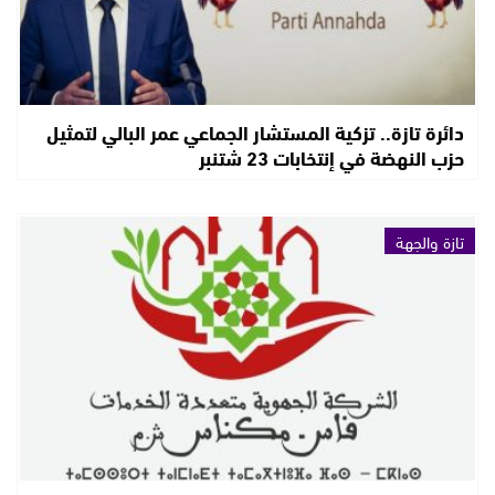
دائرة تازة.. تزكية المستشار الجماعي عمر البالي لتمثيل
حزب النهضة في إنتخابات 23 شتنبر
تازة والجهة