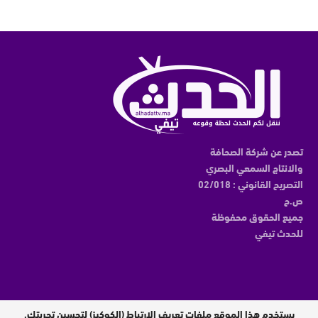
تصدر عن شركة الصحافة
والانتاج السمعي البصري
التصريح القانوني : 02/018
ص.ح
جميع الحقوق محفوظة
للحدث تيفي
يستخدم هذا الموقع ملفات تعريف الارتباط (الكوكيز) لتحسين تجربتك.