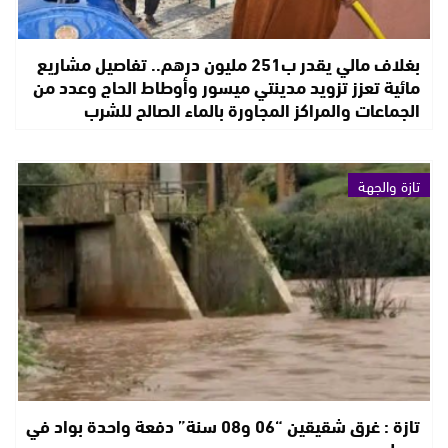
بغلاف مالي يقدر ب251 مليون درهم.. تفاصيل مشاريع
مائية تعزز تزويد مدينتي ميسور وأوطاط الحاج وعدد من
الجماعات والمراكز المجاورة بالماء الصالح للشرب
تازة والجهة
تازة : غرق شقيقين “06 و08 سنة” دفعة واحدة بواد في