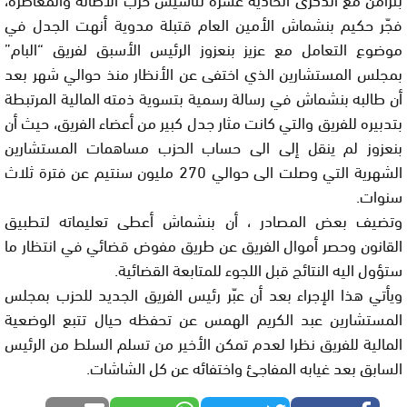
فجّر حكيم بنشماش الأمين العام قتبلة مدوية أنهت الجدل في
موضوع التعامل مع عزيز بنعزوز الرئيس الأسبق لفريق “البام”
بمجلس المستشارين الذي اختفى عن الأنظار منذ حوالي شهر بعد
أن طالبه بنشماش في رسالة رسمية بتسوية ذمته المالية المرتبطة
بتدبيره للفريق والتي كانت مثار جدل كبير من أعضاء الفريق، حيث أن
بنعزوز لم ينقل إلى الى حساب الحزب مساهمات المستشارين
الشهرية التي وصلت الى حوالي 270 مليون سنتيم عن فترة ثلاث
سنوات.
وتضيف بعض المصادر ، أن بنشماش أعطى تعليماته لتطبيق
القانون وحصر أموال الفريق عن طريق مفوض قضائي في انتظار ما
ستؤول اليه النتائج قبل اللجوء للمتابعة القضائية.
ويأتي هذا الإجراء بعد أن عبّر رئيس الفريق الجديد للحزب بمجلس
المستشارين عبد الكريم الهمس عن تحفظه حيال تتبع الوضعية
المالية للفريق نظرا لعدم تمكن الأخير من تسلم السلط من الرئيس
السابق بعد غيابه المفاجئ واختفائه عن كل الشاشات.