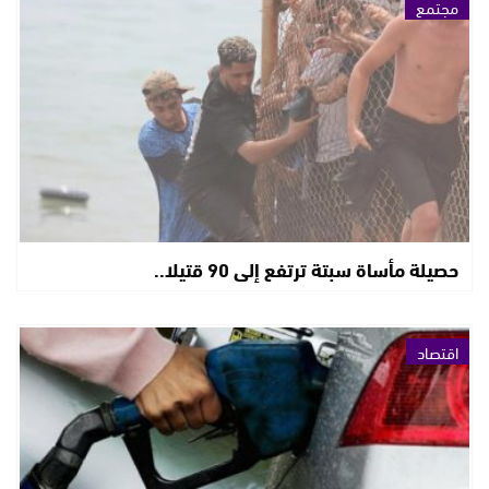
مجتمع
حصيلة مأساة سبتة ترتفع إلى 90 قتيلا..
اقتصاد