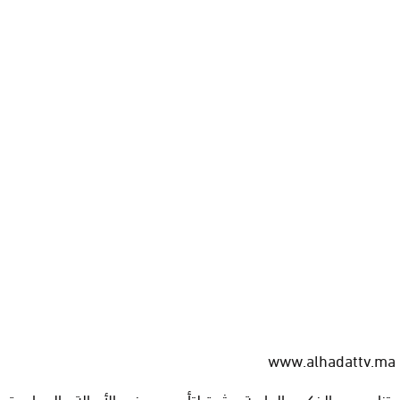
www.alhadattv.ma
بتزامن مع الذكرى الحادية عشرة لتأسيس حزب الأصالة والمعاصرة،