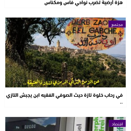
هزة أرضية تضرب نواحي فاس ومكناس
مجتمع
في رحاب خلوة تازة حيث الصوفي الفقيه ابن يجبش التازي
..
اقتصاد