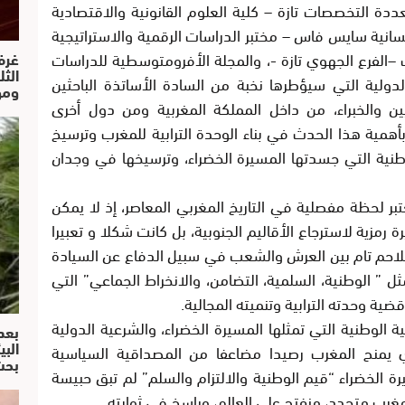
ة التخصصات تازة – كلية العلوم القانونية والاقتصادية
نسانية سايس فاس – مختبر الدراسات الرقمية والاستراتيجية
ب –الفرع الجهوي تازة -، والمجلة الأفرومتوسطية للدراسات
غرف
الث
دولية التي سيؤطرها نخبة من السادة الأساتذة الباحثين
ومو
يين والخبراء، من داخل المملكة المغربية ومن دول أخرى
ي بأهمية هذا الحدث في بناء الوحدة الترابية للمغرب وترسيخ
طنية التي جسدتها المسيرة الخضراء، وترسيخها في وجدان
تبر لحظة مفصلية في التاريخ المغربي المعاصر، إذ لا يمكن
رمزية لاسترجاع الأقاليم الجنوبية، بل كانت شكلا و تعبيرا
وتلاحم تام بين العرش والشعب في سبيل الدفاع عن السيادة
ثل ” الوطنية، السلمية، التضامن، والانخراط الجماعي” التي
ة وحدته الترابية وتنميته المجالية.
ة الوطنية التي تمثلها المسيرة الخضراء، والشرعية الدولية
بعد
البي
ذي يمنح المغرب رصيدا مضاعفا من المصداقية السياسية
بحث
رة الخضراء “قيم الوطنية والالتزام والسلم” لم تبق حبيسة
 مغرب متجدد، منفتح على العالم، وراسخ في ثوابته.