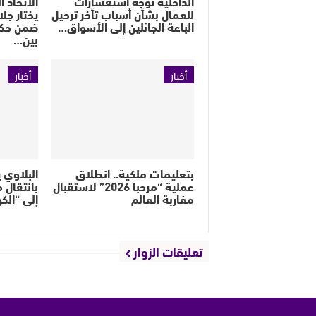
الداخلية توجه استفسارات
الاتحاد 
للعمال بشأن أسباب تأخر ترحيل
يختار جل
الباعة الجائلين إلى الأسواق…
ضمن حكام
بين…
أخبار
أخبار
بتعليمات ملكية.. انطلاق
البلاوي 
عملية “مرحبا 2026” لاستقبال
بانتقال م
مغاربة العالم
إلى “الك
تعليقات الزوار