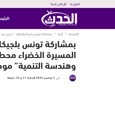
اتصل بنا
للإعلان لدينا
الرئيس
الرئيسية
أخبار
بمشاركة تونس بلجيكا والجزائر: ” ذكرى عيد
بمشاركة تونس بلجيكا و
المسيرة الخضراء محط
وهندسة التنمية” موضو
في
3 نوفمبر 2025 الساعة 11 و 32 دقيقة