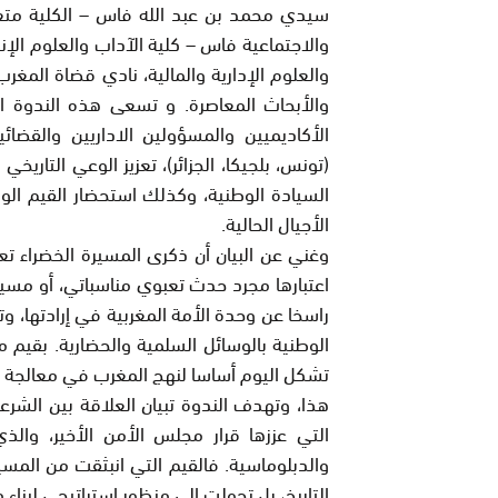
سيدي محمد بن عبد الله فاس – الكلية متعدد
والاجتماعية فاس – كلية الآداب والعلوم الإ
والعلوم الإدارية والمالية، نادي قضاة المغر
والأبحاث المعاصرة. و تسعى هذه الندوة ال
الأكاديميين والمسؤولين الاداريين والقضائ
(تونس، بلجيكا، الجزائر)، تعزيز الوعي التاريخ
السيادة الوطنية، وكذلك استحضار القيم الو
الأجيال الحالية.
وغني عن البيان أن ذكرى المسيرة الخضراء تع
اعتبارها مجرد حدث تعبوي مناسباتي، أو مسيرة 
راسخا عن وحدة الأمة المغربية في إرادتها، 
الوطنية بالوسائل السلمية والحضارية. بقيم م
تشكل اليوم أساسا لنهج المغرب في معالجة قضي
هذا، وتهدف الندوة تبيان العلاقة بين الشرعي
التي عززها قرار مجلس الأمن الأخير، وال
والدبلوماسية. فالقيم التي انبثقت من المسي
التاريخ، بل تحولت إلى منظور استراتيجي لبناء