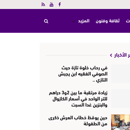
ت
ثقافة وفنون
المزيد
 الأخبار
في رحاب خلوة تازة حيث
الصوفي الفقيه ابن يجبش
التازي ..
زيادة مرتقبة ما بين 2و3 دراهم
للتر الواحد في أسعار الكازوال
والبنزين غدا السبت
حين يوقظ خطاب العرش ذكرى
من الطفولة