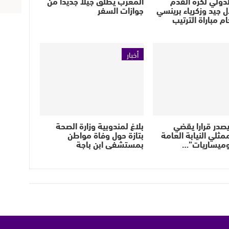
الدولي لكرة القدم
المغرب يطلق جيلا جديدا من
ال جيد وزكرياء برينسي
جوازات السفر
 مباراة الترتيب
أخبار
يصدر قرارا يقضي
بلاغ لمندوبية وزارة الصحة
مثلي النيابة العامة
بتازة حول وفاة مواطن
وميساريات”…
بمستشفى ابن باجة