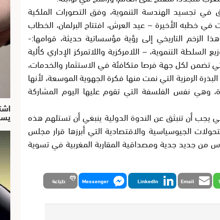
في تجسيد الهندسة التنموية، وفق التصورات الملكية
ت في خطبه الأخيرة – عيد العرش، افتتاح البرلمان، الخطاب
ا الزخم التاريخي إلى رؤية مؤسساتية حديثة، قوامها:-
ع السلطة التنموية، – اللامركزية واللاتمركز الإداري كألية
ة التي تضمن لكل جهة فرصا متكافئة في الاستثمار والخدمات،
البذرة الرمزية التي نمت منها فكرة الجهوية الموسعة، لأنها
، وهي نفس الفلسفة التي تقوم عليها اليوم المشاركة
اشت
تي يجب أن تنبثق عن الندوة الدولية ينبغي أن تستلهم هذه
يسق
تحولات الجيوسياسية والاقتصادية التي أبرزها قرار مجلس
وم 31 أكتوبر 2025، والذي كرس من جديد جدية ومصداقية المقاربة المغربية في تسوية
Email
LinkedIn
Messenger
طباعة