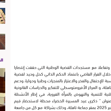
ال
 وتفاعلا مع مستجدات القضية الوطنية التي حققت إنتصارا
ال القرار القاضي باعتماد الحكم الذاتي كحل وحيد لقضية
بة للإحتفال والفخر والاعتزاز بالمنجزات وطنيا ودوليا، ودعم
هلة، و المركز الأفرومتوسطي للتفكير والدراسات القانونية
ية للتنمية والنهوض بالمرأة القروية، في إطار الأنشطة
 عنوان ” ذكرى عيد المسيرة الخضراء محطة لاستحضار قيم
الوطنية وهندسة التنمية ” يوم السبت 08 نونبر 2025 بمقر جماعة تاهلة، وذلك بشراكة مع كل من جامعة