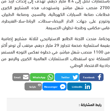
باستثمارات تصل إلى 8.4 مليار درهم، تهدف إلى إحداث أزيد من
2700 منصب شغل مباشر. وتستهدف هذه المشاريع الكبرى
قطاعات صناعة السيارات الكهربائية، والنسيج، وصناعة الطيران،
وتتوزع على جهات: الدار البيضاء-سطات، الرباط-سلا-القنيطرة،
فاس-مكناس، وطنجة-تطوان-الحسيمة.
وختاما، منحت اللجنة الطابع الاستراتيجي لثلاثة مشاريع إضافية
بقيمة استثمارية ضخمة تتجاوز 29 مليار درهم، مرتقب أن توفر أكثر
من 1100 منصب شغل مباشر، في خطوة تعكس التوجه المستمر
للمملكة نحو استقطاب الاستثمارات العالمية الكبرى والرفع من
جاذبية الاقتصاد الوطني.
Email
WhatsApp
Twitter
Facebook
LinkedIn
Messenger
طباعة
رابط المشاركة :