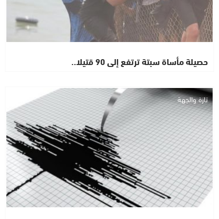
حصيلة مأساة سبتة ترتفع إلى 90 قتيلا..
تازة والجهة