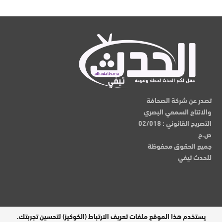
تصدر عن شركة الصحافة
والانتاج السمعي البصري
التصريح القانوني : 02/018
ص.ح
جميع الحقوق محفوظة
للحدث تيفي
يستخدم هذا الموقع ملفات تعريف الارتباط (الكوكيز) لتحسين تجربتك.