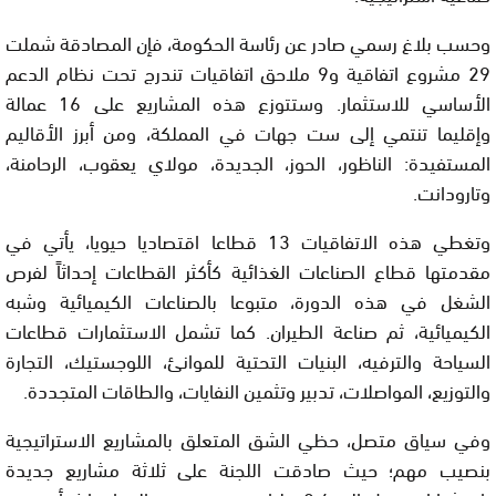
وحسب بلاغ رسمي صادر عن رئاسة الحكومة، فإن المصادقة شملت
29 مشروع اتفاقية و9 ملاحق اتفاقيات تندرج تحت نظام الدعم
الأساسي للاستثمار. وستتوزع هذه المشاريع على 16 عمالة
وإقليما تنتمي إلى ست جهات في المملكة، ومن أبرز الأقاليم
المستفيدة: الناظور، الحوز، الجديدة، مولاي يعقوب، الرحامنة،
وتارودانت.
وتغطي هذه الاتفاقيات 13 قطاعا اقتصاديا حيويا، يأتي في
مقدمتها قطاع الصناعات الغذائية كأكثر القطاعات إحداثاً لفرص
الشغل في هذه الدورة، متبوعا بالصناعات الكيميائية وشبه
الكيميائية، ثم صناعة الطيران. كما تشمل الاستثمارات قطاعات
السياحة والترفيه، البنيات التحتية للموانئ، اللوجستيك، التجارة
والتوزيع، المواصلات، تدبير وتثمين النفايات، والطاقات المتجددة.
وفي سياق متصل، حظي الشق المتعلق بالمشاريع الاستراتيجية
بنصيب مهم؛ حيث صادقت اللجنة على ثلاثة مشاريع جديدة