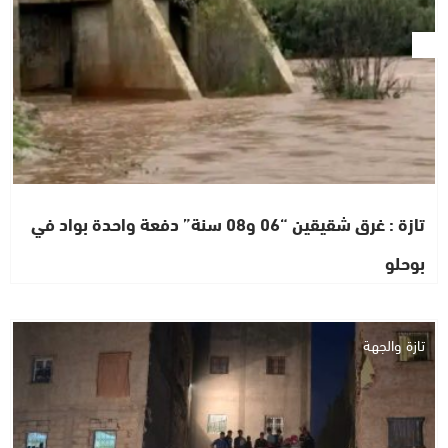
تازة : غرق شقيقين “06 و08 سنة” دفعة واحدة بواد في
بوحلو
تازة والجهة