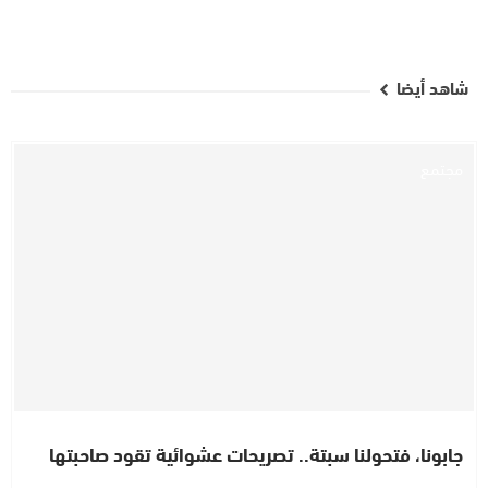
شاهد أيضا
مجتمع
جابونا، فتحولنا سبتة.. تصريحات عشوائية تقود صاحبتها