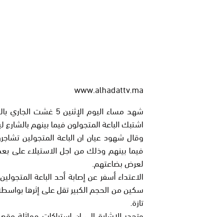
www.alhadattv.ma
شهد مساء اليوم الإثني
اشتبك الباعة المتجولون فيما بينهم بالشارع ل
وقال شهود عيان ان الباعة المتجولين تشاجرو
فيما بينهم وذلك من اجل الاستيلاء على بعض
لعرض بضاعتهم.
الاعتداء أسفر عن إصابة أحد الباعة المتجول
سكين من الحجم الكبير تقل على إثرها بواسطة
تازة.
وتجدر الاشارة الى ان استباكات مماثلة وق