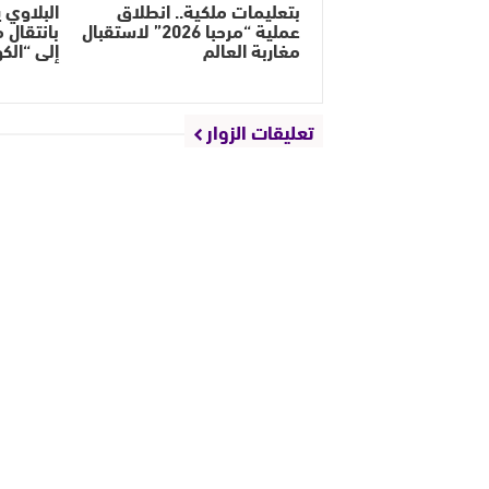
بتعليمات ملكية.. انطلاق
البلاوي 
عملية “مرحبا 2026” لاستقبال
بانتقال م
مغاربة العالم
إلى “الك
تعليقات الزوار