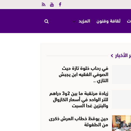
ت
ثقافة وفنون
المزيد
 الأخبار
في رحاب خلوة تازة حيث
الصوفي الفقيه ابن يجبش
التازي ..
زيادة مرتقبة ما بين 2و3 دراهم
للتر الواحد في أسعار الكازوال
والبنزين غدا السبت
حين يوقظ خطاب العرش ذكرى
من الطفولة