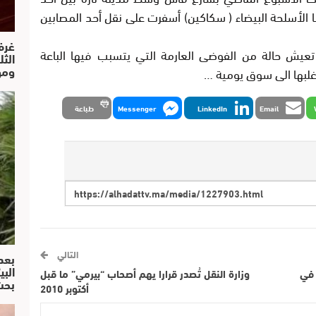
ا الأسلحة البيضاء ( سكاكين) أسفرت على نقل أحد المصابين
غرف
تعيش حالة من الفوضى العارمة التي يتسبب فيها الباعة
الث
ومو
لبها الى سوق يومية …
Email
LinkedIn
Messenger
طباعة
التالي
بعد
البي
 في
وزارة النقل تُصدر قرارا يهم أصحاب “بيرمي” ما قبل
بحث
أكتوبر 2010