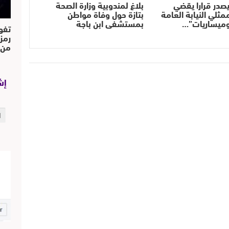
يصدر قرارا يقضي
بلاغ لمندوبية وزارة الصحة
مثلي النيابة العامة
بتازة حول وفاة مواطن
وميساريات”…
بمستشفى ابن باجة
تفو
رمز
من..
إش