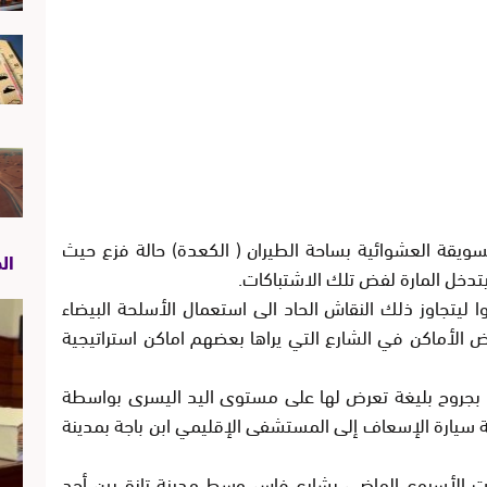
ن 5 غشت الجاري بالسويقة العشوائية بساحة الطيران ( الكعدة) حالة فزع حيث
ال
يتدخل المارة لفض تلك الاشتباكات.
ا ليتجاوز ذلك النقاش الحاد الى استعمال الأسلحة البيضاء
 الأماكن في الشارع التي يراها بعضهم اماكن استراتيجية
ين بجروح بليغة تعرض لها على مستوى اليد اليسرى بواسطة
 سيارة الإسعاف إلى المستشفى الإقليمي ابن باجة بمدينة
عت الأسبوع الماضي بشارع فاس وسط مدينة تازة بين أحد