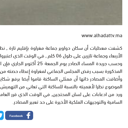
www.alhadattv.ma
الأربعاء وجماعة تازرين على طول 06 كلم , في الوقت الذي اعتبروا أن هذا المشكل مرتبط بحسابات سياسية , بحكم أنه تم الإعلان عن طلبات عروض إنجاز الأشغال لأزيد من 05 مرات متتالية دون جدوى.
وحسب جريدة المساء الصاد
المذكورة بسبب رفض المجلس الجماعي لمغراوة إعطاء حصته من المسا
وأضافت المصادر ذاتها أن ممثلي الساكنة قاموا أيضا برفع شكا
الموضوع نظرا لأهميته بالنسبة للساكنة التي تعاني من التهميش 
ورد من ادعاءات على لسان المحتجين, في الوقت الذي قرر العام
السامية والتوجيهات الملكية الأخيرة على حد تعبير المصادر.
Facebook