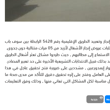
كشفت معطيات أن سكان دواوير جماعة مغراوة بإقليم تازة , نظموا مؤخرا وقفة احتجاجية أمام مقر العمالة للتنديد ما أسموه تعثر إنجاز وتعبيد الطريق الإقليمية رقم 5428 الرابطة بين سوف باب
ين عن المحتجين وتم الاستماع إلى مطالبهم , حيث طرحوا مشكل تعثر أشغال الطريق
لك قبيل الانتخابات التشريعية الأخيرة على حد تعبير المصادر.
 دوار إيمدورعين , مشددين على ضرورة فتح تحقيق عاجل في هذا
 على العامل, وفتح على إثره تحقيق دقيق للتأكد من مدى صحة ما
 مناسبة لكل المشاكل التي تعاني منها , وذلك وفق التعليمات
Me
طباعة