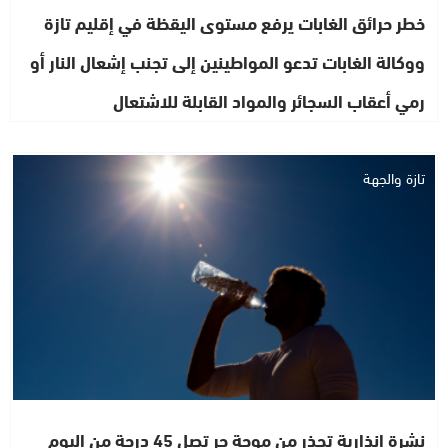
خطر حرائق الغابات يرفع مستوى اليقظة في إقليم تازة
ووكالة الغابات تدعو المواطينين إلى تجنب إشعال النار أو
رمي أعقاب السجائر والمواد القابلة للاشتعال
تازة والجهة
نشرة إنذارية تحذر من موجة حر تصل 45 درجة من اليوم