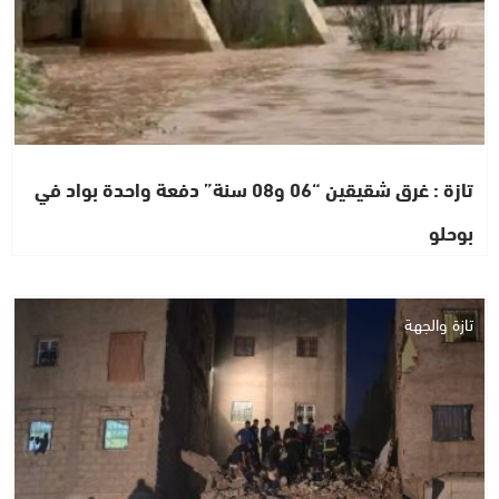
تازة : غرق شقيقين “06 و08 سنة” دفعة واحدة بواد في
بوحلو
تازة والجهة