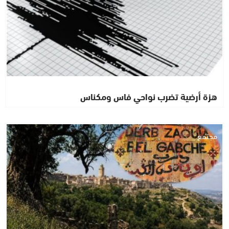
هزة أرضية تضرب نواحي فاس ومكناس
مجتمع