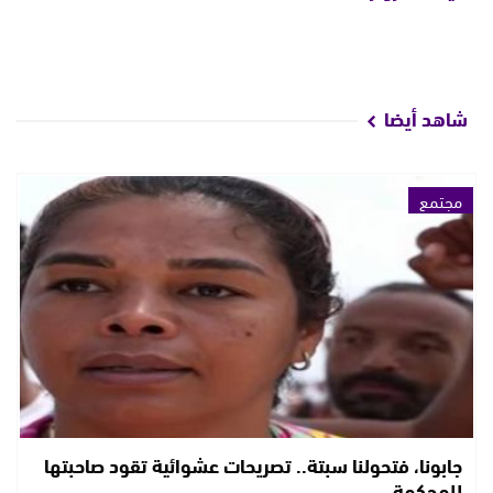
شاهد أيضا
مجتمع
جابونا، فتحولنا سبتة.. تصريحات عشوائية تقود صاحبتها
للمحكمة