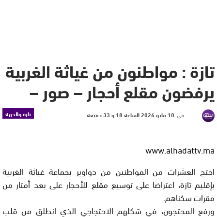
تازة : مواطنون من غياثة الغربية
يرفضون مقلع أحجار – صور –
تازة والجهة
في
10 مايو 2026 الساعة 18 و 33 دقيقة
www.alhadattv.ma
احتج العشرات من المواطنين من دواوير بجماعة غياثة الغربية
بإقليم تازة، اعتراضا على توسيع مقلع للأحجار على بعد أمتار من
مقرات سكناهم.
ورفع المحتجون، في شكلهم الاحتجاجي الذي انطلق من قلب