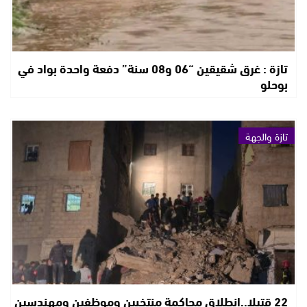
تازة : غرق شقيقين “06 و08 سنة” دفعة واحدة بواد في
بوحلو
تازة والجهة
22 قتيلا..انطلاق محاكمة منتخبين وموظفين ومهندسين