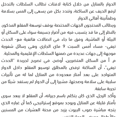
الدوار بالمنازل من خلال كتابة لافتات تطالب السلطات بالتدخل
لرفع الحيف عن الساكنة، وتندد بكل من يسعى إلى المس بسلامة
وطمأنينة آهالي الدوار.
ويطالب المحتجون الجهات المختصة بوقف توسعة المقلع المذكور،
بالنظر إلى ما قد يتسبب فيه من أضرار جسيمة سواء على السكان أو
البيئة أو الماشية، وفق ما جاء في اتصالات هاتفية مع- الحدث
تيفي- مساء أمس السبت 9 ماي الجاري وهي رسائل شفوية
موجهة إلى جهات عديدة من ضمنها السلطات الإقليمية والمحلية.
م. أ من السكان المتضررين، أوضح، في تصريح لجريدة “الحدث
تيفي”، أن الساكنة ترفض بالمطلق توسيع المقلع داخل الدوار
المتواجد على بعد أمتار معدودة من المنازل لما له من تأثيرات
سلبية على سلامة وصحتها، مشيرا إلى أن الدوار لم يستفد شيئا من
تجربة سابقة.
وأكد الرجل، الذي كان يتكلم باسم جيرانه، أن المقلع لا يبعد سوى
بأمتار قليلة عن المنازل ويوجد بموقع إستراتيجي كما أن غباره الذي
يتجه مباشرة صوب البيوت يزيد من محنة العشرات من المسنين
والأطفال ومرضى الجهاز التنفسي.