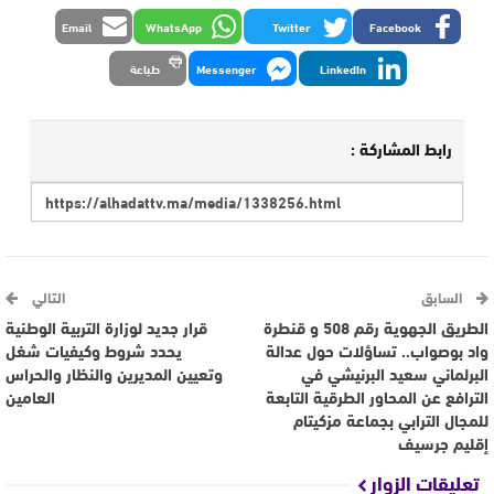
Email
WhatsApp
Twitter
Facebook
LinkedIn
Messenger
طباعة
رابط المشاركة :
السابق
التالي
الطريق الجهوية رقم 508 و قنطرة
قرار جديد لوزارة التربية الوطنية
واد بوصواب.. تساؤلات حول عدالة
يحدد شروط وكيفيات شغل
البرلماني سعيد البرنيشي في
وتعيين المديرين والنظار والحراس
الترافع عن المحاور الطرقية التابعة
العامين
للمجال الترابي بجماعة مزكيتام
إقليم جرسيف
تعليقات الزوار