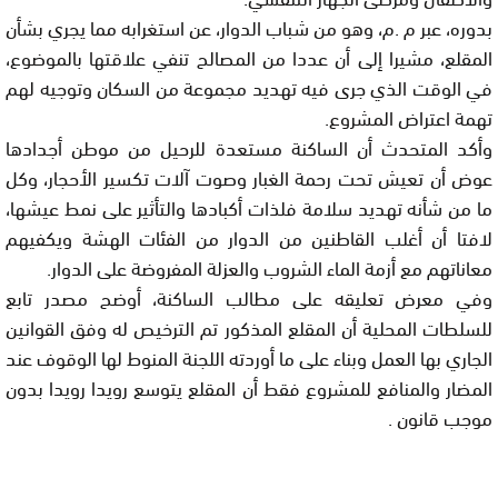
بدوره، عبر م .م، وهو من شباب الدوار، عن استغرابه مما يجري بشأن
المقلع، مشيرا إلى أن عددا من المصالح تنفي علاقتها بالموضوع،
في الوقت الذي جرى فيه تهديد مجموعة من السكان وتوجيه لهم
تهمة اعتراض المشروع.
وأكد المتحدث أن الساكنة مستعدة للرحيل من موطن أجدادها
عوض أن تعيش تحت رحمة الغبار وصوت آلات تكسير الأحجار، وكل
ما من شأنه تهديد سلامة فلذات أكبادها والتأثير على نمط عيشها،
لافتا أن أغلب القاطنين من الدوار من الفئات الهشة ويكفيهم
معاناتهم مع أزمة الماء الشروب والعزلة المفروضة على الدوار.
وفي معرض تعليقه على مطالب الساكنة، أوضح مصدر تابع
للسلطات المحلية أن المقلع المذكور تم الترخيص له وفق القوانين
الجاري بها العمل وبناء على ما أوردته اللجنة المنوط لها الوقوف عند
المضار والمنافع للمشروع فقط أن المقلع يتوسع رويدا رويدا بدون
موجب قانون .