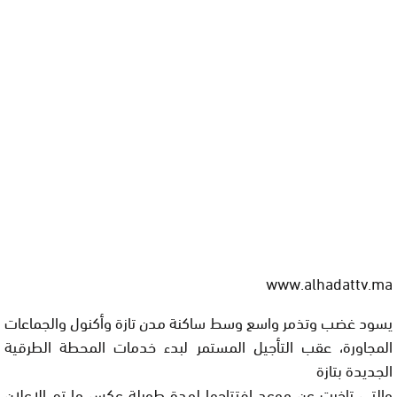
www.alhadattv.ma
يسود غضب وتذمر واسع وسط ساكنة مدن تازة وأكنول والجماعات
المجاورة، عقب التأجيل المستمر لبدء خدمات المحطة الطرقية
الجديدة بتازة
والتي تاخرت عن موعد افتتاحها لمدة طويلة عكس ما تم الإعلان