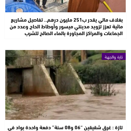
بغلاف مالي يقدر ب251 مليون درهم.. تفاصيل مشاريع
مائية تعزز تزويد مدينتي ميسور وأوطاط الحاج وعدد من
الجماعات والمراكز المجاورة بالماء الصالح للشرب
تازة والجهة
تازة : غرق شقيقين “06 و08 سنة” دفعة واحدة بواد في