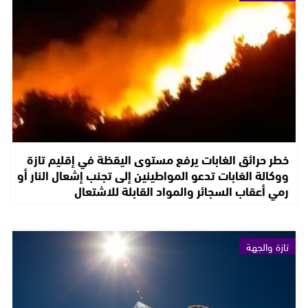
خطر حرائق الغابات يرفع مستوى اليقظة في إقليم تازة
ووكالة الغابات تدعو المواطينين إلى تجنب إشعال النار أو
رمي أعقاب السجائر والمواد القابلة للاشتعال
تازة والجهة