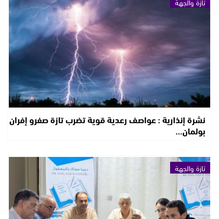
تازة والجهة
نشرة إنذارية : عواصف رعدية قوية تضرب تازة صفرو إفران
بولمان…
تازة والجهة