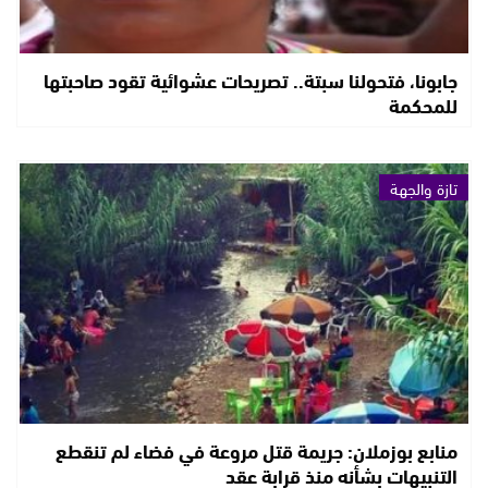
جابونا، فتحولنا سبتة.. تصريحات عشوائية تقود صاحبتها
للمحكمة
تازة والجهة
منابع بوزملان: جريمة قتل مروعة في فضاء لم تنقطع
التنبيهات بشأنه منذ قرابة عقد