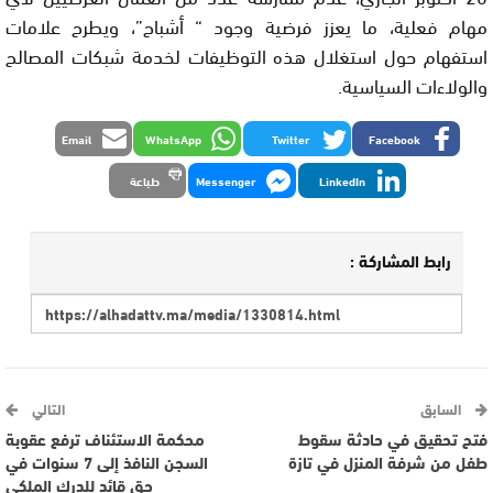
مهام فعلية، ما يعزز فرضية وجود “ أشباح”، ويطرح علامات
استفهام حول استغلال هذه التوظيفات لخدمة شبكات المصالح
والولاءات السياسية.
Email
WhatsApp
Twitter
Facebook
LinkedIn
Messenger
طباعة
رابط المشاركة :
السابق
التالي
فتح تحقيق في حادثة سقوط
محكمة الاستئناف ترفع عقوبة
طفل من شرفة المنزل في تازة
السجن النافذ إلى 7 سنوات في
حق قائد للدرك الملكي