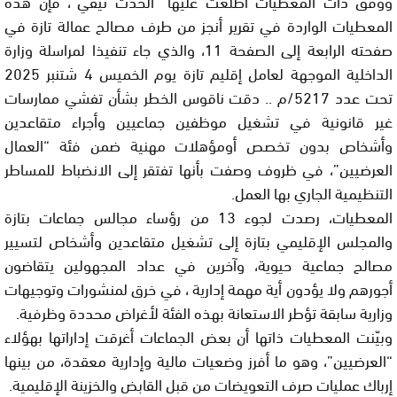
ووفق ذات المعطيات اطلعت عليها “الحدث تيفي”، فإن هذه
المعطيات الواردة في تقرير أنجز من طرف مصالح عمالة تازة في
صفحته الرابعة إلى الصفحة 11، والذي جاء تنفيذا لمراسلة وزارة
الداخلية الموجهة لعامل إقليم تازة يوم الخميس 4 شتنبر 2025
تحت عدد 5217/م .. دقت ناقوس الخطر بشأن تفشي ممارسات
غير قانونية في تشغيل موظفين جماعيين وأجراء متقاعدين
وأشخاص بدون تخصص أومؤهلات مهنية ضمن فئة “العمال
العرضيين”، في ظروف وصفت بأنها تفتقر إلى الانضباط للمساطر
التنظيمية الجاري بها العمل.
المعطيات، رصدت لجوء 13 من رؤساء مجالس جماعات بتازة
والمجلس الإقليمي بتازة إلى تشغيل متقاعدين وأشخاص لتسيير
مصالح جماعية حيوية، وآخرين في عداد المجهولين يتقاضون
أجورهم ولا يؤدون أية مهمة إدارية ، في خرق لمنشورات وتوجيهات
وزارية سابقة تؤطر الاستعانة بهذه الفئة لأغراض محددة وظرفية.
وبيّنت المعطيات ذاتها أن بعض الجماعات أغرقت إداراتها بهؤلاء
“العرضيين”، وهو ما أفرز وضعيات مالية وإدارية معقدة، من بينها
إرباك عمليات صرف التعويضات من قبل القابض والخزينة الإقليمية.