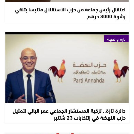
اعتقال رئيس جماعة من حزب الاستقلال متلبسا بتلقي
رشوة 3000 درهم
تازة والجهة
دائرة تازة.. تزكية المستشار الجماعي عمر البالي لتمثيل
حزب النهضة في إنتخابات 23 شتنبر