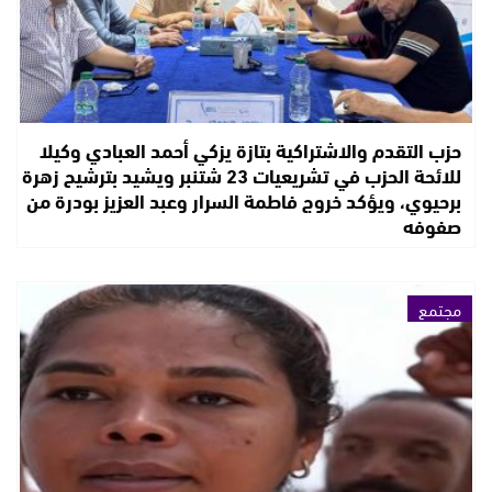
حزب التقدم والاشتراكية بتازة يزكي أحمد العبادي وكيلا
للائحة الحزب في تشريعيات 23 شتنبر ويشيد بترشيح زهرة
برحيوي، ويؤكد خروج فاطمة السرار وعبد العزيز بودرة من
صفوفه
مجتمع