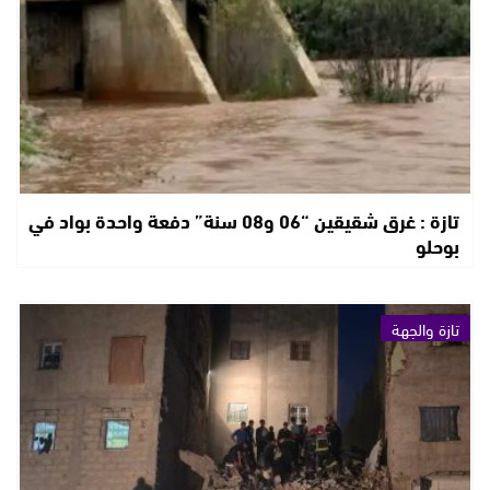
تازة : غرق شقيقين “06 و08 سنة” دفعة واحدة بواد في
بوحلو
تازة والجهة