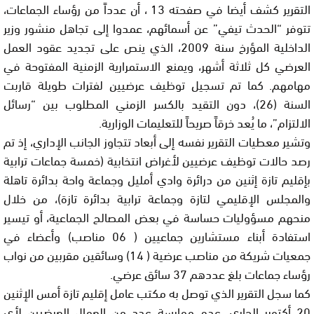
التقرير كشف أيضا في صفحته 13 ، أن عدداً من رؤساء الجماعات،
تتوفر “الحدث تيفي” عن أسمائهم، عمدوا إلى تجاهل منشور وزير
الداخلية المؤرخ سنة 2009، الذي ينص على تجديد عقود العمل
العرضي كل ثلاثة أشهر، ويمنع الاستمرارية الزمنية المفتوحة في
مهامهم. كما تم تسجيل توظيف عرضيين لفترات طويلة قاربت
السنة (26)، دون التقيد بالكسر الزمني المطلوب بين “رسائل
الالتزام”، ما يُعد خرقاً صريحاً للتعليمات الوزارية.
وتشير معطيات التقرير نفسه إلى أبعاد تتجاوز الجانب الإداري، إذ تم
رصد حالات توظيف عرضيين لأغراض انتخابية (خمسة جماعات ترابية
بإقليم تازة إثنين من درائرة وادي أمليل وجماعة واحة بدائرة تاهلة
والمجلس الإقليمي لتازة وجماعة ترابية بدائرة تازة)، من خلال
منحهم مسؤوليات حساسة في بعض المصالح الجماعية، أو تيسير
استفادة أبناء مستشارين جماعيين ( 06 مناصب) وأعضاء في
جمعيات شريكة من مناصب عرضية ( 14) وسائقين مقربين من نواب
رؤساء جماعات بلغ عددهم 37 سائق عرضي.
كما سجل التقرير الذي توصل به مكتب عامل إقليم تازة أمس الإثنين
20 أكتوبر الجاري، عدم ممارسة عدد من العمال العرضيين لأي