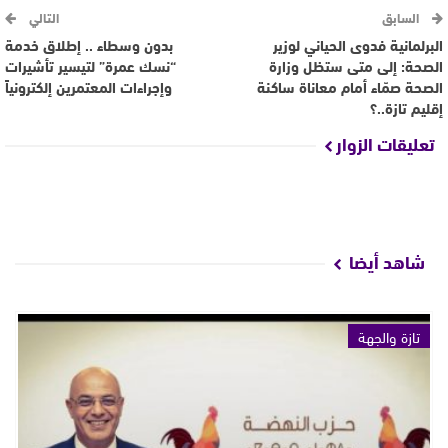
السابق
التالي
البرلمانية فدوى الحياني لوزير
بدون وسطاء .. إطلاق خدمة
الصحة: إلى متى ستظل وزارة
“نسك عمرة” لتيسير تأشيرات
الصحة صمّاء أمام معاناة ساكنة
وإجراءات المعتمرين إلكترونياً
إقليم تازة..؟
تعليقات الزوار
شاهد أيضا
تازة والجهة