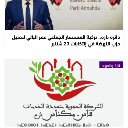
دائرة تازة.. تزكية المستشار الجماعي عمر البالي لتمثيل
حزب النهضة في إنتخابات 23 شتنبر
تازة والجهة