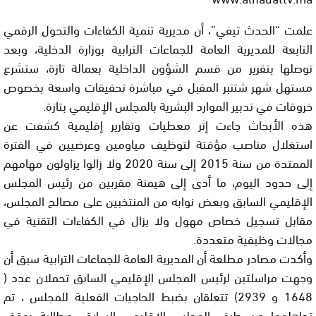
علمت “الحدث تيفي”، أن مديرية تنمية الكفاءات والتحول الرقمي
التابعة للمديرية العامة للجماعات الترابية بوزارة الدخلية، وبعد
توصلها بتقرير من قسم الشؤون الداخلية بعمالة تازة، ستشرع
مستهل شهر شتنبر المقبل في مباشرة تحقيقات واسعة بخصوص
خروقات في تدبير الموارد البشرية بالمجلس الإقليمي بتازة.
هذه الأبحاث جاءت إثر معطيات وتقارير إقليمية كشفت عن
استغلال مناصب مؤقتة لتوظيف مياومين وعرضيين في الفترة
الممتدة من سنة 2015 إلى سنة 2020 ولا زالوا يزاولون مهامهم
إلى حدود اليوم، ما أدى إلى هيمنة مقربين من رئيس المجلس
الإقليمي السابق وبعض نوابه من المنتخبين على مصالح المجلس،
مقابل تسجيل خصاص مهول ولا يزال في الكفاءات التقنية في
مجالات وظيفية متعددة.
وأكدت مصادر مطلعة أن المديرية العامة للجماعات الترابية سبق أن
وجهت مراسلتين لرئيس المجلس الإقليمي السابق تحملان عدد (
1648 و 2939) تتعلقان بضبط الحاجيات الفعلية للمجلس ، تم
تجاهلهما من طرف المجلس الإقليمي السابق ،مطالبة بوقف