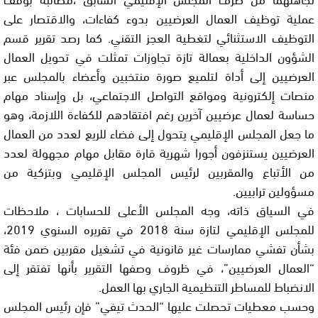
عملية توظيف العمال العرضيين بدوء كفاءات، والاقتصار على
التوظيف الاستثنائي لتغطية العجز التقني. كما رصد تقرير قسم
الشؤون الداخلية بعمالة تازة تجاوزات تمثلت في تحويل العمال
العرضيين إلى أداة لتلميع صورة منتخبين وأعضاء بالمجلس عبر
منصات إلكترونية ومواقع التواصل الاجتماعي، بل وإسناد مهام
حساسة لعمال عرضيين آخرين رغم افتقادهم للكفاءة اللازمة، وهو
ما جعل المجلس الإقليمي يتحول إلى فضاء للريع لعدد من العمال
العرضيين يستنزفون أجورا شهرية قارة مقابل مهام مجهولة لعدد
من الأتباع والمقربين لرئيس المجلس الإقليمي وبتزكية من
مسؤولين ترابيين.
في السياق ذاته، وجه المجلس الأعلى للحسابات ، ملاحظات
للمجلس الإقليمي لتازة سنة 2018 في تقريره السنوي 2019،
بشأن تفشي ممارسات غير قانونية في تشغيل مقربين ضمن فئة
“العمال العرضيين”، في ظروف وصفها التقرير بأنها تفتقر إلى
الانضباط للمساطر التنظيمية الجاري بها العمل.
وحسب معطيات تحصلت عليها “الحدث تيفي” فإن رئيس المجلس