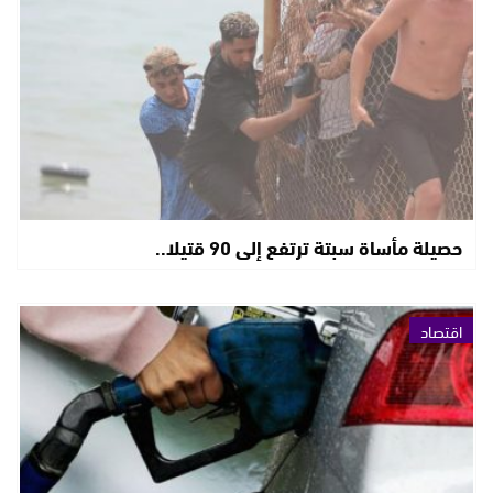
حصيلة مأساة سبتة ترتفع إلى 90 قتيلا..
اقتصاد