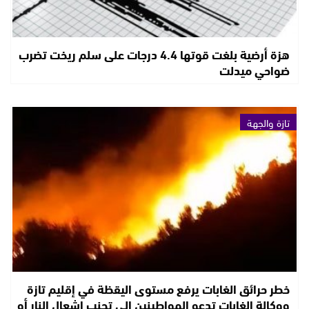
هزة أرضية بلغت قوتها 4.4 درجات على سلم ريخت تضرب
ضواحي ميدلت
تازة والجهة
خطر حرائق الغابات يرفع مستوى اليقظة في إقليم تازة
ووكالة الغابات تدعو المواطينين إلى تجنب إشعال النار أو