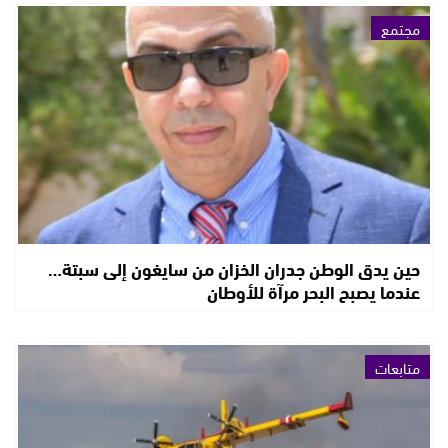
مجتمع
حين يدق الوطن جدران الخزان من سايغون إلى سبتة…
عندما يصبح البحر مرآة للأوطان
متابعات