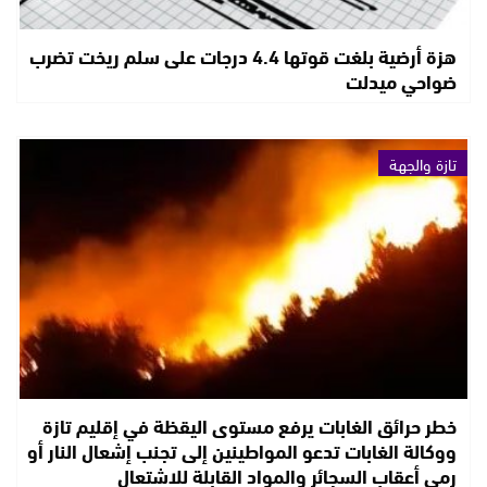
هزة أرضية بلغت قوتها 4.4 درجات على سلم ريخت تضرب
ضواحي ميدلت
تازة والجهة
خطر حرائق الغابات يرفع مستوى اليقظة في إقليم تازة
ووكالة الغابات تدعو المواطينين إلى تجنب إشعال النار أو
رمي أعقاب السجائر والمواد القابلة للاشتعال