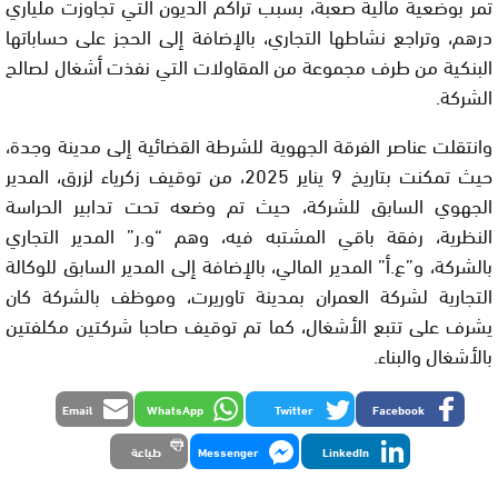
تمر بوضعية مالية صعبة، بسبب تراكم الديون التي تجاوزت ملياري
درهم، وتراجع نشاطها التجاري، بالإضافة إلى الحجز على حساباتها
البنكية من طرف مجموعة من المقاولات التي نفذت أشغال لصالح
الشركة.
وانتقلت عناصر الفرقة الجهوية للشرطة القضائية إلى مدينة وجدة،
حيث تمكنت بتاريخ 9 يناير 2025، من توقيف زكرياء لزرق، المدير
الجهوي السابق للشركة، حيث تم وضعه تحت تدابير الحراسة
النظرية، رفقة باقي المشتبه فيه، وهم “و.ر” المدير التجاري
بالشركة، و”ع.أ” المدير المالي، بالإضافة إلى المدير السابق للوكالة
التجارية لشركة العمران بمدينة تاوريرت، وموظف بالشركة كان
يشرف على تتبع الأشغال، كما تم توقيف صاحبا شركتين مكلفتين
بالأشغال والبناء.
Email
WhatsApp
Twitter
Facebook
LinkedIn
Messenger
طباعة