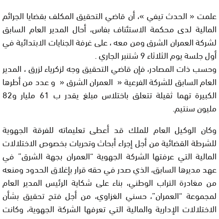
علمت « الحدث تيفي »، أن قاضي التحقيق المكلف بقضايا الجرائم
المالية لدى محكمة الاستئناف بفاس، أحال المدير العام السابق
لشركة العمران الشرق ومن معه ، على غرفة الجنايات الابتدائية في
أول جلسة يوم الثلاثاء 9 شتنبر الجاري .
وحسب ذات المصادر، فإن قاضي التحقيق وجه لزكرياء لزرق ، المدير
العام السابق للشركة الفرعية « العمران الشرق « و عدد من أطرها
الكبيرة تهما ثقيلة تتعلق باختلاس مبلغ يقدر ب 61 مليار و82
مليون سنتيم.
وكان الوكيل العام للملك قد أعطى تعليماته للفرقة الجهوية
للشرطة القضائية من أجل إجراء أبحاث وتحريات بخصوص الاختلالات
المالية التي عرفتها الشركة الجهوية “العمران بجهة الشرق” في
عهد مديرها السابق، الذي صدر في حقه قرار بإغلاق الحدود ومنعه
من مغادرة التراب الوطني، بناء على شكاية الرئيس المدير العام
لمجموعة “العمران”، حسني الغزاوي، من أجل فتح تحقيق بشأن
الاختلالات الإدارية والمالية التي تعرفها الشركة الجهوية، وكانت