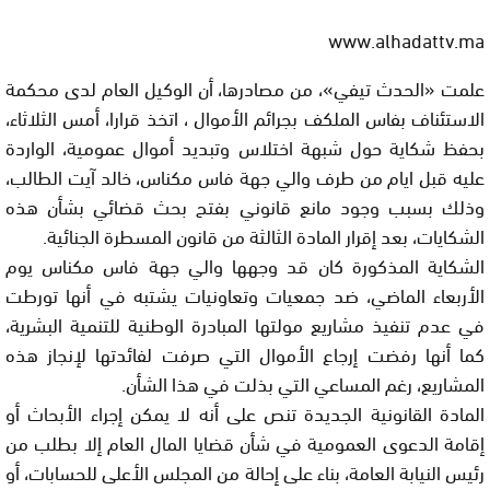
www.alhadattv.ma
علمت «الحدث تيفي»، من مصادرها، أن الوكيل العام لدى محكمة
الاستئناف بفاس الملكف بجرائم الأموال ، اتخذ قرارا، أمس الثلاثاء،
بحفظ شكاية حول شبهة اختلاس وتبديد أموال عمومية، الواردة
عليه قبل ايام من طرف والي جهة فاس مكناس، خالد آيت الطالب،
وذلك بسبب وجود مانع قانوني بفتح بحث قضائي بشأن هذه
الشكايات، بعد إقرار المادة الثالثة من قانون المسطرة الجنائية.
الشكاية المذكورة كان قد وجهها والي جهة فاس مكناس يوم
الأربعاء الماضي، ضد جمعيات وتعاونيات يشتبه في أنها تورطت
في عدم تنفيذ مشاريع مولتها المبادرة الوطنية للتنمية البشرية،
كما أنها رفضت إرجاع الأموال التي صرفت لفائدتها لإنجاز هذه
المشاريع، رغم المساعي التي بذلت في هذا الشأن.
المادة القانونية الجديدة تنص على أنه لا يمكن إجراء الأبحاث أو
إقامة الدعوى العمومية في شأن قضايا المال العام إلا بطلب من
رئيس النيابة العامة، بناء على إحالة من المجلس الأعلى للحسابات، أو