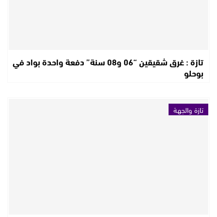
تازة : غرق شقيقين “06 و08 سنة” دفعة واحدة بواد في
بوحلو
تازة والجهة