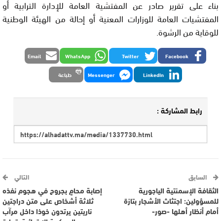
بناء على تقرير صادر عن المفتشية العامة للإدارة الترابية أو
المفتشيات العامة للوزارات المعنية أو إحالة من الهيئة الوطنية
للوقاية من الرشوة.
Email
WhatsApp
Twitter
Facebook
LinkedIn
Messenger
طباعة
رابط المشاركة :
السابق
التالي
الثقافة الإسمنتية الياجورية
إصابة محامٍ بجروح في هجوم نفذه
للمسؤولين: اجتثاث الأشجار بتازة
ثلاثة أشخاص على متن دراجتين
أمام أنظار أهلها -صور-
ناريتين يرتدون خوذا داخل مرآب
المحكمة الابتدائية بتمارة