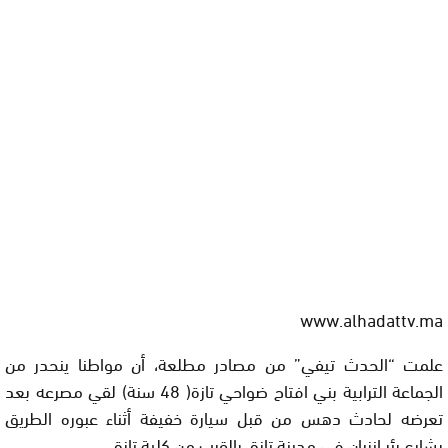
www.alhadattv.ma
علمت “الحدث تيفي” من مصادر مطلعة، أن مواطنا ينحدر من
الجماعة الترابية بني افتاح ضواحي تازة( 48 سنة) لقي مصرعه بعد
تعرضه لحادث دهس من قبل سيارة خفيفة أثناء عبوره الطريق
بشارع بئر إنزران في مدينة تازة، بالقرب من كلية تازة.