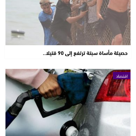
حصيلة مأساة سبتة ترتفع إلى 90 قتيلا..
اقتصاد