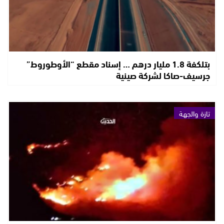
بتلكفة 1.8 مليار درهم … إسناد مقطع “الأوطوروط”
جرسيف-صاكا لشركة صينية
تازة والجهة