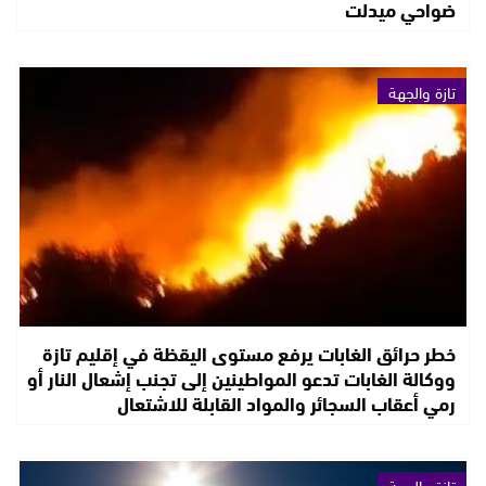
ضواحي ميدلت
تازة والجهة
خطر حرائق الغابات يرفع مستوى اليقظة في إقليم تازة
ووكالة الغابات تدعو المواطينين إلى تجنب إشعال النار أو
رمي أعقاب السجائر والمواد القابلة للاشتعال
تازة والجهة