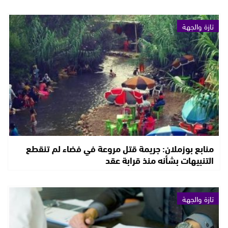
تازة والجهة
منابع بوزملان: جريمة قتل مروعة في فضاء لم تنقطع
التنبيهات بشأنه منذ قرابة عقد
تازة والجهة