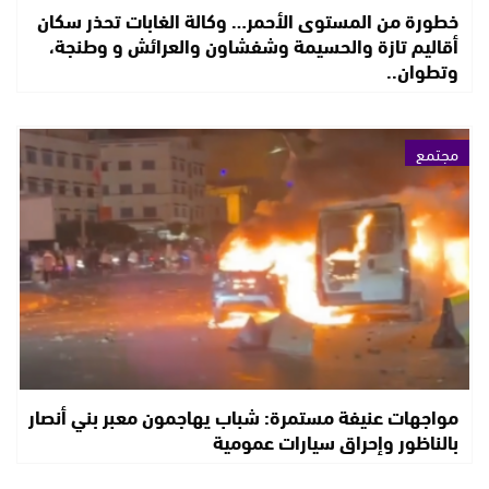
خطورة من المستوى الأحمر… وكالة الغابات تحذر سكان
أقاليم تازة والحسيمة وشفشاون والعرائش و وطنجة،
وتطوان..
مجتمع
مواجهات عنيفة مستمرة: شباب يهاجمون معبر بني أنصار
بالناظور وإحراق سيارات عمومية