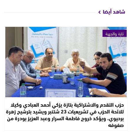
شاهد أيضا
تازة والجهة
حزب التقدم والاشتراكية بتازة يزكي أحمد العبادي وكيلا
للائحة الحزب في تشريعيات 23 شتنبر ويشيد بترشيح زهرة
برحيوي، ويؤكد خروج فاطمة السرار وعبد العزيز بودرة من
صفوفه