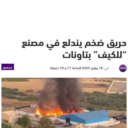
حريق ضخم يندلع في مصنع
“للكيف” بتاونات
مجتمع
في
18 يوليو 2025 الساعة 11 و 18 دقيقة