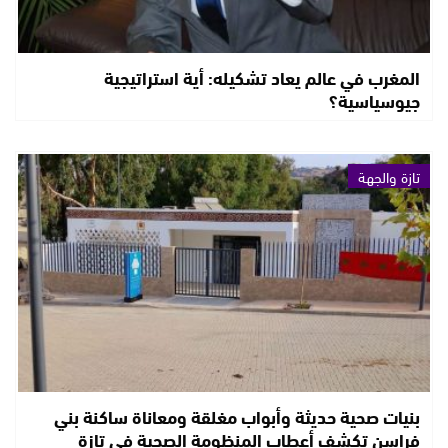
المغرب في عالم يعاد تشكيله: أية استراتيجية
جيوسياسية؟
تازة والجهة
بنيات صحية حديثة وأبواب مغلقة ومعاناة ساكنة بني
فراسن تكشف أعطاب المنظومة الصحية في تازة