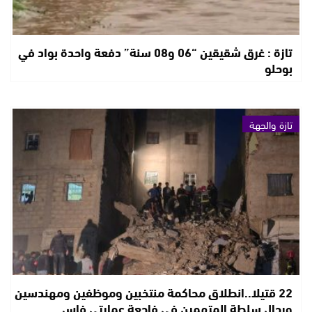
تازة : غرق شقيقين “06 و08 سنة” دفعة واحدة بواد في
بوحلو
تازة والجهة
22 قتيلا..انطلاق محاكمة منتخبين وموظفين ومهندسين
ورجال سلطة المتهمين في فاجعة عمارتي فاس