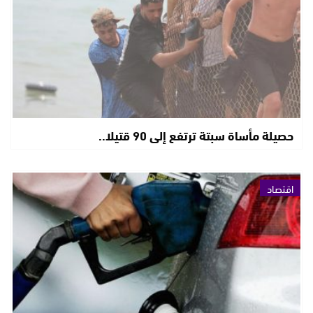
حصيلة مأساة سبتة ترتفع إلى 90 قتيلا..
اقتصاد