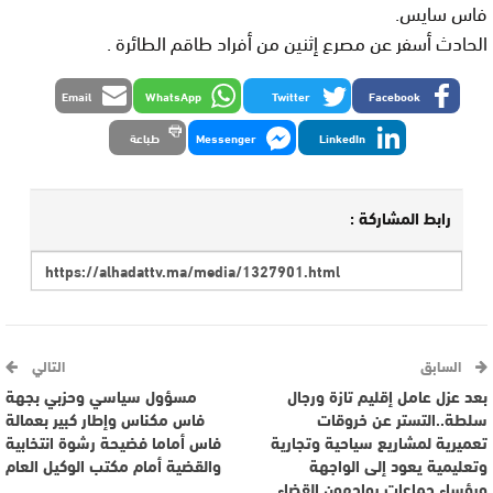
فاس سايس.
الحادث أسفر عن مصرع إثنين من أفراد طاقم الطائرة .
Email
WhatsApp
Twitter
Facebook
LinkedIn
Messenger
طباعة
رابط المشاركة :
السابق
التالي
بعد عزل عامل إقليم تازة ورجال
مسؤول سياسي وحزبي بجهة
سلطة..التستر عن خروقات
فاس مكناس وإطار كبير بعمالة
تعميرية لمشاريع سياحية وتجارية
فاس أماما فضيحة رشوة انتخابية
وتعليمية يعود إلى الواجهة
والقضية أمام مكتب الوكيل العام
ورؤساء جماعات يواجهون القضاء