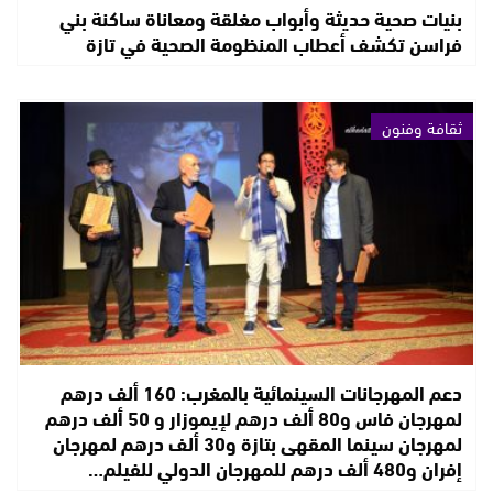
بنيات صحية حديثة وأبواب مغلقة ومعاناة ساكنة بني
فراسن تكشف أعطاب المنظومة الصحية في تازة
ثقافة وفنون
دعم المهرجانات السينمائية بالمغرب: 160 ألف درهم
لمهرجان فاس و80 ألف درهم لإيموزار و 50 ألف درهم
لمهرجان سينما المقهى بتازة و30 ألف درهم لمهرجان
إفران و480 ألف درهم للمهرجان الدولي للفيلم…