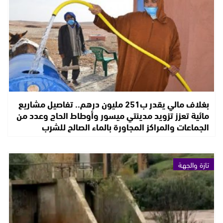
بغلاف مالي يقدر ب251 مليون درهم.. تفاصيل مشاريع
مائية تعزز تزويد مدينتي ميسور وأوطاط الحاج وعدد من
الجماعات والمراكز المجاورة بالماء الصالح للشرب
تازة والجهة