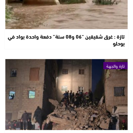
تازة : غرق شقيقين “06 و08 سنة” دفعة واحدة بواد في
بوحلو
تازة والجهة