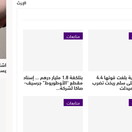
الإرث
متابعات
اشت
يسق
هزة أرضية بلغت قوتها 4.4
بتلكفة 1.8 مليار درهم … إسناد
لى سلم ريخت تضرب
مقطع “الأوطوروط” جرسيف-
يدلت
صاكا لشركة…
متابعات