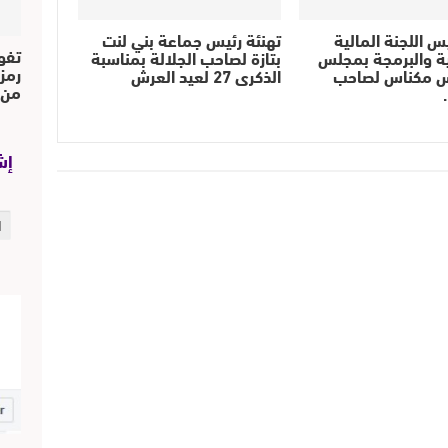
س اللجنة المالية
تهنئة رئيس جماعة بني لنت
تفو
ية والبرمجة بمجلس
بتازة لصاحب الجلالة بمناسبة
رمز
 مكناس لصاحب
الذكرى 27 لعيد العرش
من..
إش