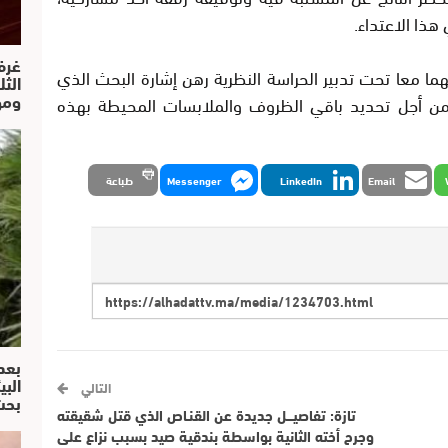
هذا الاعتداء.
غرف
ا معا تحت تدبير الحراسة النظرية رهن إشارة البحث الذي
الث
ومو
 من أجل تحديد باقي الظروف والملابسات المحيطة بهذه
Email
LinkedIn
Messenger
طباعة
بعد
البي
التالي
بحث
تازة: تفاصيـــل جديدة عن القنـاص الذي قتل شقيقته
وجرح أخته الثانية بواسطة بندقية صيد بسبب نزاع على