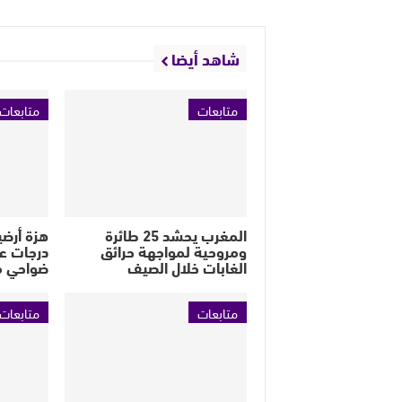
شاهد أيضا
متابعات
متابعات
المغرب يحشد 25 طائرة
ومروحية لمواجهة حرائق
درجات ع
الغابات خلال الصيف
ضواحي م
متابعات
متابعات