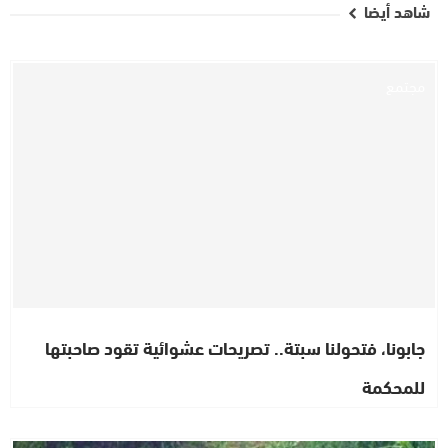
شاهد أيضا
مجتمع
جابونا، فتحولنا سبتة.. تصريحات عشوائية تقود صاحبتها
للمحكمة