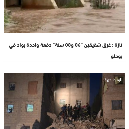
تازة : غرق شقيقين “06 و08 سنة” دفعة واحدة بواد في
بوحلو
تازة والجهة