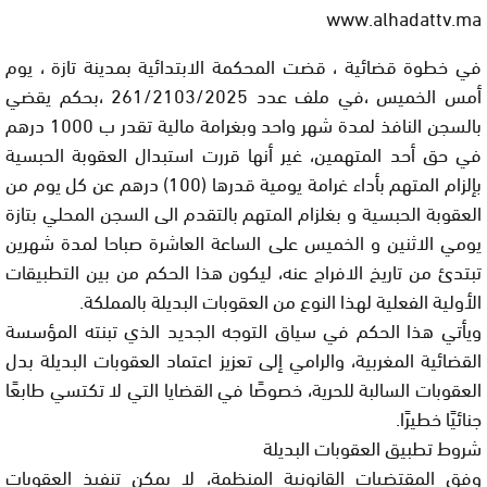
www.alhadattv.ma
في خطوة قضائية ، قضت المحكمة الابتدائية بمدينة تازة ، يوم
أمس الخميس ،في ملف عدد 261/2103/2025 ،بحكم يقضي
بالسجن النافذ لمدة شهر واحد وبغرامة مالية تقدر ب 1000 درهم
في حق أحد المتهمين، غير أنها قررت استبدال العقوبة الحبسية
بإلزام المتهم بأداء غرامة يومية قدرها (100) درهم عن كل يوم من
العقوبة الحبسية و بغلزام المتهم بالتقدم الى السجن المحلي بتازة
يومي الاثنين و الخميس على الساعة العاشرة صباحا لمدة شهرين
تبتدئ من تاريخ الافراج عنه، ليكون هذا الحكم من بين التطبيقات
الأولية الفعلية لهذا النوع من العقوبات البديلة بالمملكة.
ويأتي هذا الحكم في سياق التوجه الجديد الذي تبنته المؤسسة
القضائية المغربية، والرامي إلى تعزيز اعتماد العقوبات البديلة بدل
العقوبات السالبة للحرية، خصوصًا في القضايا التي لا تكتسي طابعًا
جنائيًا خطيرًا.
شروط تطبيق العقوبات البديلة
وفق المقتضيات القانونية المنظمة، لا يمكن تنفيذ العقوبات