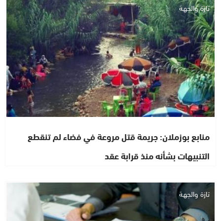
تازة والجهة
منابع بوزملان: جريمة قتل مروعة في فضاء لم تنقطع
التنبيهات بشأنه منذ قرابة عقد
تازة والجهة