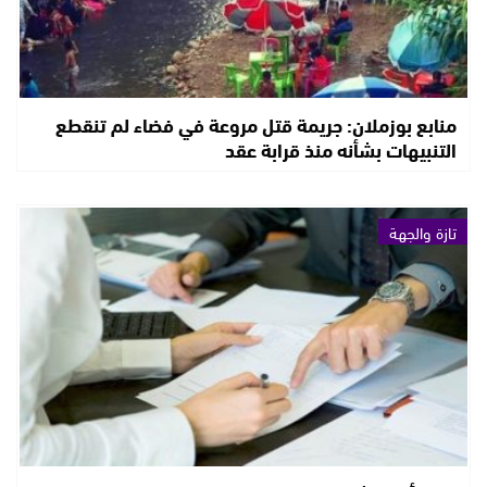
منابع بوزملان: جريمة قتل مروعة في فضاء لم تنقطع
التنبيهات بشأنه منذ قرابة عقد
تازة والجهة