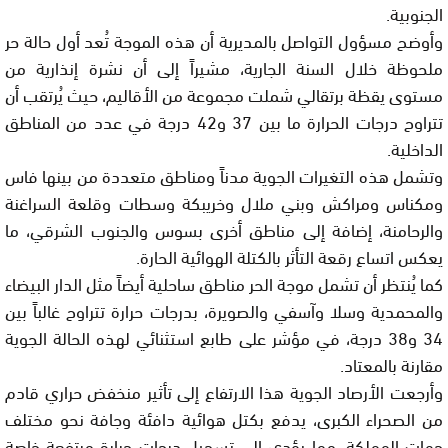
الجنوبية.
وأوضح مسؤول التواصل بالمديرية أن هذه الموجة تُعد أول حالة حر
ملحوظة خلال السنة الجارية، مشيراً إلى أن نشرة إنذارية من
مستوى يقظة برتقالي شملت مجموعة من الأقاليم، حيث يُرتقب أن
تتراوح درجات الحرارة ما بين 37 و42 درجة في عدد من المناطق
الداخلية.
وتشمل هذه التغيرات الجوية مدناً ومناطق متعددة من بينها فاس
ومكناس ومراكش وبني ملال وخريبكة وسطات وقلعة السراغنة
والرحامنة، إضافة إلى مناطق أخرى بسوس والجنوب الشرقي، ما
يعكس اتساع رقعة التأثر بالكتلة الهوائية الحارة.
كما يُنتظر أن تشمل موجة الحر مناطق ساحلية أيضاً مثل الدار البيضاء
والمحمدية وسلا وآسفي والصويرة، بدرجات حرارة تتراوح غالباً بين
34 و38 درجة، في مؤشر على طابع استثنائي لهذه الحالة الجوية
مقارنة بالمعتاد.
وأرجعت الأرصاد الجوية هذا الارتفاع إلى تأثير منخفض حراري قادم
من الصحراء الكبرى، يدفع بكتل هوائية دافئة وجافة نحو مختلف
جهات المملكة، مما يؤدي إلى تسجيل درجات حرارة مرتفعة خاصة