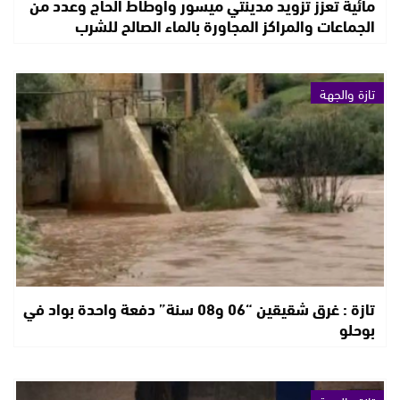
مائية تعزز تزويد مدينتي ميسور وأوطاط الحاج وعدد من
الجماعات والمراكز المجاورة بالماء الصالح للشرب
تازة والجهة
تازة : غرق شقيقين “06 و08 سنة” دفعة واحدة بواد في
بوحلو