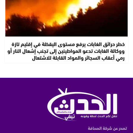
خطر حرائق الغابات يرفع مستوى اليقظة في إقليم تازة
ووكالة الغابات تدعو المواطينين إلى تجنب إشعال النار أو
رمي أعقاب السجائر والمواد القابلة للاشتعال
تصدر عن شركة الصحافة