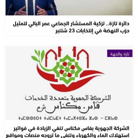
دائرة تازة.. تزكية المستشار الجماعي عمر البالي لتمثيل
حزب النهضة في إنتخابات 23 شتنبر
تازة والجهة
الشركة الجهوية بفاس مكناس تنفي الزيادة في فواتير
استهلاك الماء والكهرباء وتنفي ما تروجه منصات ومواقع