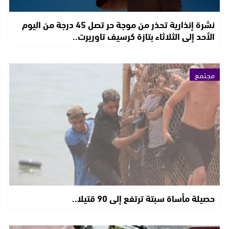
نشرة إنذارية تحذر من موجة حر تصل 45 درجة من اليوم
الأحد إلى الثلاثاء بتازة كرسيف تاوريرت..
مجتمع
حصيلة مأساة سبتة ترتفع إلى 90 قتيلا..