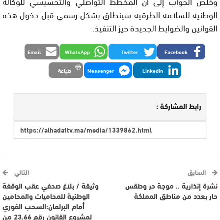
وخلص الجواب إلى أن المخطط التواصلي والتحسيسي للوكالة
الوطنية للسلامة الطرقية سينطلق بشكل رسمي قبل دخول هذه
القوانين والضوابط الجديدة حيز التنفيذ.
Email
WhatsApp
Twitter
Facebook
LinkedIn
Messenger
طباعة
رابط المشاركة :
السابق
التالي
نشرة إنذارية .. موجة حر وطقس
وثيقة / بلاغ صحفي عقب الوقفة
حار بعدد من مناطق المملكة
الوطنية للمحاميات والمحامين
أمام البرلمان:السحب الفوري
لمشروع القانون رقم 23.66 من