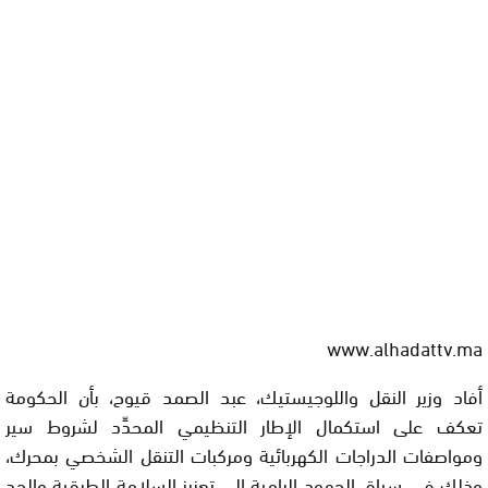
www.alhadattv.ma
أفاد وزير النقل واللوجيستيك، عبد الصمد قيوح، بأن الحكومة
تعكف على استكمال الإطار التنظيمي المحدِّد لشروط سير
ومواصفات الدراجات الكهربائية ومركبات التنقل الشخصي بمحرك،
وذلك في سياق الجهود الرامية إلى تعزيز السلامة الطرقية والحد