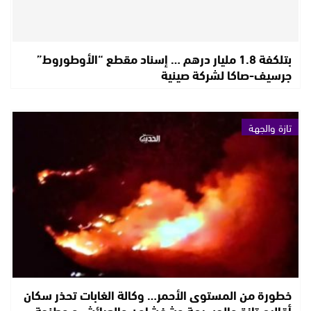
بتلكفة 1.8 مليار درهم … إسناد مقطع “الأوطوروط”
جرسيف-صاكا لشركة صينية
تازة والجهة
خطورة من المستوى الأحمر… وكالة الغابات تحذر سكان
أقاليم تازة والحسيمة وشفشاون والعرائش و وطنجة،