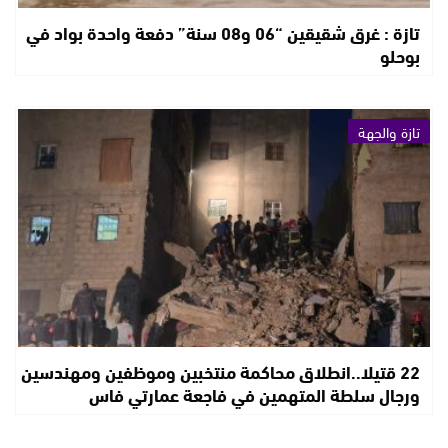
تازة : غرق شقيقين “06 و08 سنة” دفعة واحدة بواد في
بوحلو
تازة والجهة
22 قتيلا..انطلاق محاكمة منتخبين وموظفين ومهندسين
ورجال سلطة المتهمين في فاجعة عمارتي فاس