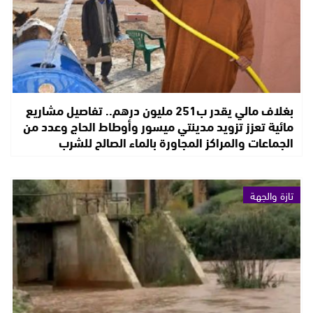
بغلاف مالي يقدر ب251 مليون درهم.. تفاصيل مشاريع
مائية تعزز تزويد مدينتي ميسور وأوطاط الحاج وعدد من
الجماعات والمراكز المجاورة بالماء الصالح للشرب
تازة والجهة