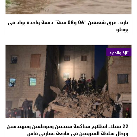
تازة : غرق شقيقين “06 و08 سنة” دفعة واحدة بواد في
بوحلو
تازة والجهة
22 قتيلا..انطلاق محاكمة منتخبين وموظفين ومهندسين
ورجال سلطة المتهمين في فاجعة عمارتي فاس