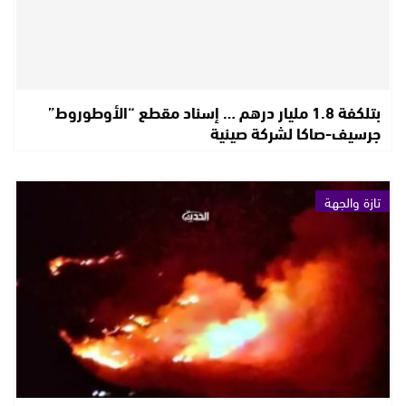
بتلكفة 1.8 مليار درهم … إسناد مقطع “الأوطوروط”
جرسيف-صاكا لشركة صينية
تازة والجهة