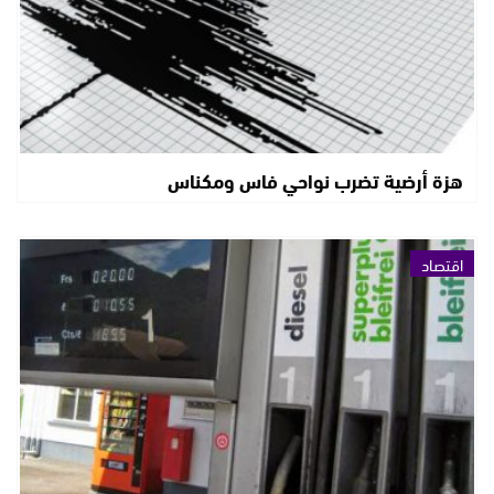
هزة أرضية تضرب نواحي فاس ومكناس
اقتصاد