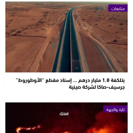
متابعات
بتلكفة 1.8 مليار درهم … إسناد مقطع “الأوطوروط”
جرسيف-صاكا لشركة صينية
تازة والجهة