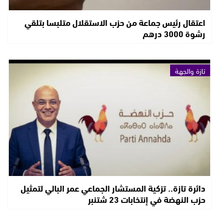
اعتقال رئيس جماعة من حزب الاستقلال متلبسا بتلقي
رشوة 3000 درهم
تازة والجهة
دائرة تازة.. تزكية المستشار الجماعي عمر البالي لتمثيل
حزب النهضة في إنتخابات 23 شتنبر