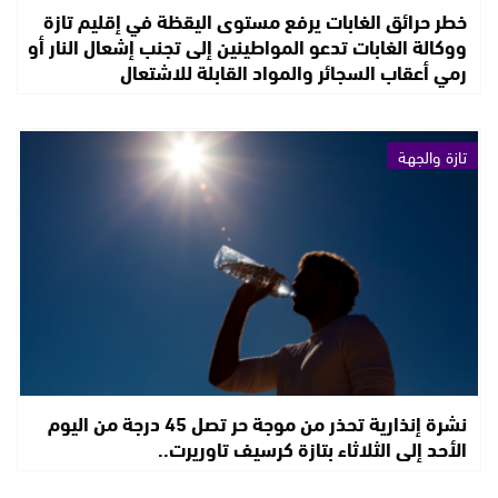
خطر حرائق الغابات يرفع مستوى اليقظة في إقليم تازة
ووكالة الغابات تدعو المواطينين إلى تجنب إشعال النار أو
رمي أعقاب السجائر والمواد القابلة للاشتعال
تازة والجهة
نشرة إنذارية تحذر من موجة حر تصل 45 درجة من اليوم
الأحد إلى الثلاثاء بتازة كرسيف تاوريرت..