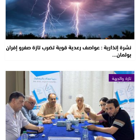
نشرة إنذارية : عواصف رعدية قوية تضرب تازة صفرو إفران
بولمان…
تازة والجهة