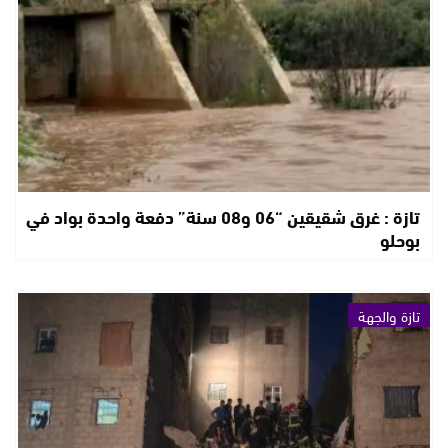
تازة : غرق شقيقين “06 و08 سنة” دفعة واحدة بواد في
بوحلو
تازة والجهة