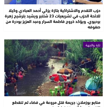
حزب التقدم والاشتراكية بتازة يزكي أحمد العبادي وكيلا
للائحة الحزب في تشريعيات 23 شتنبر ويشيد بترشيح زهرة
برحيوي، ويؤكد خروج فاطمة السرار وعبد العزيز بودرة من
صفوفه
تازة والجهة
منابع بوزملان: جريمة قتل مروعة في فضاء لم تنقطع