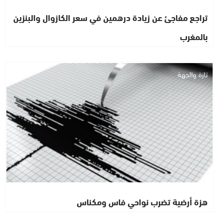
تراجع مفاجئ عن زيادة درهمين في سعر الكازوال والبنزين
بالمغرب
تازة والجهة
هزة أرضية تضرب نواحي فاس ومكناس