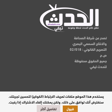
تصدر عن شركة الصحافة
والانتاج السمعي البصري
التصريح القانوني : 02/018
ص.ح
جميع الحقوق محفوظة
للحدث تيفي
يستخدم هذا الموقع ملفات تعريف الارتباط (الكوكيز) لتحسين تجربتك.
مدير النشر : عبدالقادر الوالي
سنفترض أنك توافق على ذلك، ولكن يمكنك إلغاء الاشتراك إذا رغبت.
قبول
تفاصيل أكثر
تصميم وبرمجة