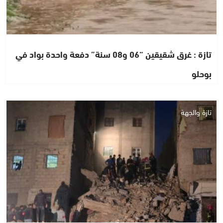
تازة : غرق شقيقين “06 و08 سنة” دفعة واحدة بواد في
بوحلو
تازة والجهة