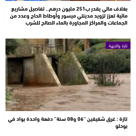
بغلاف مالي يقدر ب251 مليون درهم.. تفاصيل مشاريع
مائية تعزز تزويد مدينتي ميسور وأوطاط الحاج وعدد من
الجماعات والمراكز المجاورة بالماء الصالح للشرب
تازة والجهة
تازة : غرق شقيقين “06 و08 سنة” دفعة واحدة بواد في
بوحلو