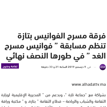
فرقة مسرح الفوانيس بتازة
تنظم مسابقة ” فوانيس مسرح
الغد ” في طورها النصف نهائي
ثقافة وفنون
في
9 ديسمبر 2019 الساعة 21 و 33 دقيقة
www.alhadattv.ma
بشراكة مع “جماعة تازة “، وبدعم من ” المديرية الإقليمية لوزارة
الثقافة والشباب والرياضة – قطاع الثقافة ” بتازة، و ” مكتبة وراقة