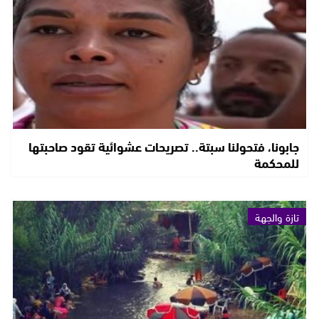
جابونا، فتحولنا سبتة.. تصريحات عشوائية تقود صاحبتها
للمحكمة
تازة والجهة