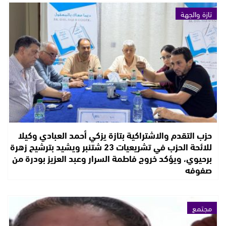
تازة والجهة
حزب التقدم والاشتراكية بتازة يزكي أحمد العبادي وكيلا
للائحة الحزب في تشريعيات 23 شتنبر ويشيد بترشيح زهرة
برحيوي، ويؤكد خروج فاطمة السرار وعبد العزيز بودرة من
صفوفه
مجتمع