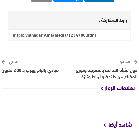
رابط المشاركة :
السابق
التالي
حول نشأة الاذاعة بالمغرب..وتوزع
قيادي بالبام يهرب بـ 400 مليون
المذياع بين طنجة والرباط وتازة..
تعليقات الزوار
شاهد أيضا