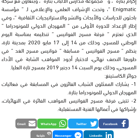
إكرام بتازة “، و ” مجموعة مدارس الألباب بتازة “، وبتعاون مع شركة
Enigmatic “، وتحت الإشراف العلمي والإعلامي لـ ” مؤسسة
باحثون للدراسات والأبحاث والنشر والاستراتيجيات الثقافية “، وفي
إطار الإعداد للدورة الأولى من ” المهرجان الدولي للمونودراما ”
الذي تعتزم ” فرقة مسرح الفوانيس ” تنظيمه بمناسبة اليوم
الوطني للمسرح، وذلك من 14 إلى 17 مايو 2020 بمدينة تازة،
ينظم ” مسرح الفوانيس ” مسابقة ” فوانيس مسرح الغد ” في
طورها النصف نهائي، لاختيار أجود المواهب الشابة في الأداء
المسرحي، وذلك يوم السبت 14 دجنبر 2019 بمسرح تازة العليا.
جوائز الكاستينغ:
1- يشارك الممثلون الشباب الفائزون في المسابقة في فعاليات
المهرجان الدولي للمونودراما بتازة.
2- تتبنى فرقة مسرح الفوانيس المواهب الفائزة في النهائيات،
بإشراكها في أعمالها الفنية المستقبلية.
Email
WhatsApp
Twitter
Facebook
LinkedIn
Messenger
طباعة