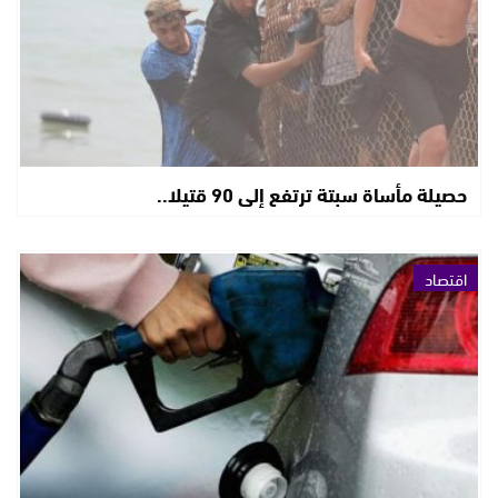
حصيلة مأساة سبتة ترتفع إلى 90 قتيلا..
اقتصاد