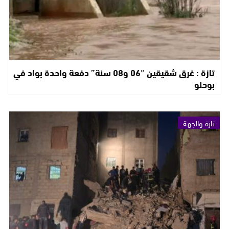
تازة : غرق شقيقين “06 و08 سنة” دفعة واحدة بواد في
بوحلو
تازة والجهة