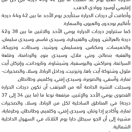
إقليمي أوسرد ووادي الذهب.
وأضافت أن درجات الحرارة ستتأرجح يوم الأحد ما بين 42 و44 درجة
بأقاليم بوجدور، والعيون، والسمارة.
كما ستتراوح درجات الحرارة يومي الأحد والاثنين ما بين 38 و42
درجة بالعرائش، ووزان، والقنيطرة، وسيدي قاسم، وسيدي سليمان،
والخميسات، ومكناس، وبنسليمان، وبرشيد، وسطات، وخريبكة،
والفقيه بنصالح، وبني ملال، وسيدي بنور، والرحامنة، وقلعة
السراغنة، ومراكش، واليوسفية، وشيشاوة، وتارودانت، وإنزكان أيت
ملول، وشتوكة أيت باها، وتيزنيت، وداخل الرباط، وسلا، والصخيرات-
تمارة، وآسفي، والصويرة، وسيدي إفني، وكلميم، وطانطان.
وسجلت النشرة الخاصة أنه من المرتقب أن تكون درجات الحرارة
القصوى يومي الأحد والإثنين، مرتفعة نوعا ما (ما بين 34 إلى 37
درجة) في المناطق الساحلية لكل من الرباط، وسلا، والصخيرات
تمارة، وأكادير إدا وتنان، وسيدي إفني، وكلميم، وطانطان، وطرفاية،
مشيرة إلى أن الجو سيظل حارا يوم الثلاثاء في السهول الداخلية
الشمالية.