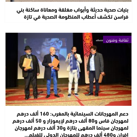
بنيات صحية حديثة وأبواب مغلقة ومعاناة ساكنة بني
فراسن تكشف أعطاب المنظومة الصحية في تازة
ثقافة وفنون
دعم المهرجانات السينمائية بالمغرب: 160 ألف درهم
لمهرجان فاس و80 ألف درهم لإيموزار و 50 ألف درهم
لمهرجان سينما المقهى بتازة و30 ألف درهم لمهرجان
إفران و480 ألف درهم للمهرجان الدولي للفيلم…