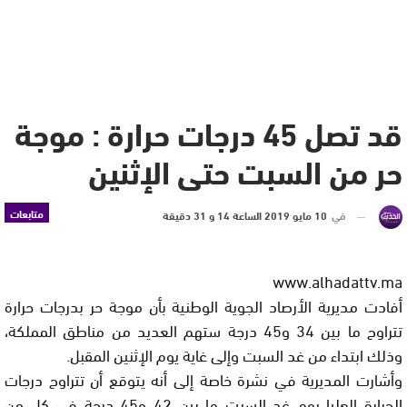
قد تصل 45 درجات حرارة : موجة
حر من السبت حتى الإثنين
متابعات
في
10 مايو 2019 الساعة 14 و 31 دقيقة
www.alhadattv.ma
أفادت مديرية الأرصاد الجوية الوطنية بأن موجة حر بدرجات حرارة
تتراوح ما بين 34 و45 درجة ستهم العديد من مناطق المملكة،
وذلك ابتداء من غد السبت وإلى غاية يوم الإثنين المقبل.
وأشارت المديرية في نشرة خاصة إلى أنه يتوقع أن تتراوح درجات
الحرارة العليا يوم غد السبت ما بين 42 و45 درجة في كل من